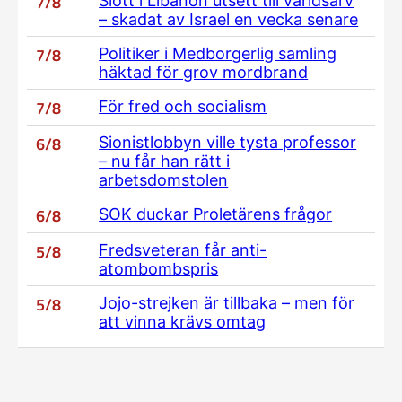
7/8
Slott i Libanon utsett till världsarv
– skadat av Israel en vecka senare
7/8
Politiker i Medborgerlig samling
häktad för grov mordbrand
7/8
För fred och socialism
6/8
Sionistlobbyn ville tysta professor
– nu får han rätt i
arbetsdomstolen
6/8
SOK duckar Proletärens frågor
5/8
Fredsveteran får anti-
atombombspris
5/8
Jojo-strejken är tillbaka – men för
att vinna krävs omtag