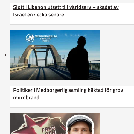
Slott i Libanon utsett till världsarv – skadat av
Israel en vecka senare
Politiker i Medborgerlig samling häktad för grov
mordbrand