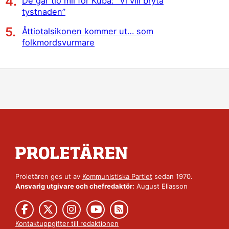
De går tio mil för Kuba: ”Vi vill bryta
tystnaden”
Åttiotalsikonen kommer ut… som
folkmordsvurmare
Proletären ges ut av
Kommunistiska Partiet
sedan 1970.
Ansvarig utgivare och chefredaktör:
August Eliasson
Kontaktuppgifter till redaktionen