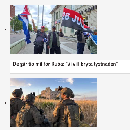
De går tio mil för Kuba: ”Vi vill bryta tystnaden”