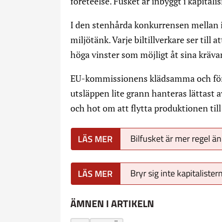
företeelse. Fusket är inbyggt i kapital
I den stenhårda konkurrensen mellan 
miljötänk. Varje biltillverkare ser till
höga vinster som möjligt åt sina kräva
EU-kommissionens klädsamma och försi
utsläppen lite grann hanteras lättast 
och hot om att flytta produktionen till
Bilfusket är mer regel ä
Bryr sig inte kapitaliste
ÄMNEN I ARTIKELN