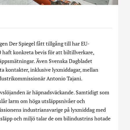
n Der Spiegel fått tillgång till har EU-
ft konkreta bevis för att biltillverkare,
läppsmätningar. Även Svenska Dagbladet
ta kontakter, inklusive lyxmiddagar, mellan
ndustrikommissionär Antonio Tajani.
avslöjanden är häpnadsväckande. Samtidigt som
lår larm om höga utsläppsnivåer och
issionens industriansvarige på lyxmiddag med
 utsläpp och miljö talar de om bilindustrins hotade