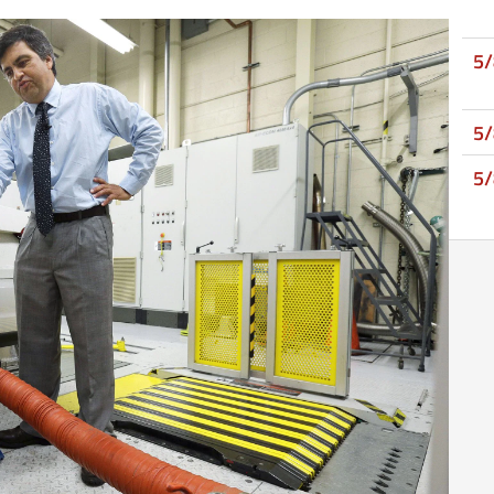
5
5
5