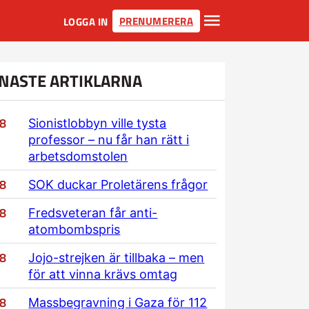
PRENUMERERA
LOGGA IN
NASTE ARTIKLARNA
/8
Sionistlobbyn ville tysta
professor – nu får han rätt i
arbetsdomstolen
/8
SOK duckar Proletärens frågor
/8
Fredsveteran får anti-
atombombspris
/8
Jojo-strejken är tillbaka – men
för att vinna krävs omtag
/8
Massbegravning i Gaza för 112