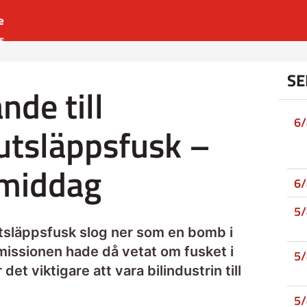
e
s
es
SE
r
de till
t
6
utsläppsfusk –
xmiddag
6
5
släppsfusk slog ner som en bomb i
ssionen hade då vetat om fusket i
5
det viktigare att vara bilindustrin till
5