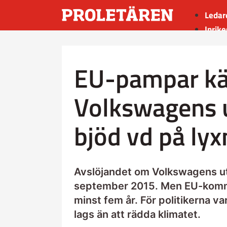
Ledar
Inrike
Utrik
Kultu
EU-pampar kän
Sport
Insän
Volkswagens 
bjöd vd på ly
Avslöjandet om Volkswagens ut
september 2015. Men EU-kommi
minst fem år. För politikerna var 
lags än att rädda klimatet.