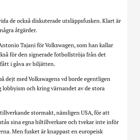
da de också diskuterade utsläppsfusken. Klart är
i några åtgärder.
r Antonio Tajani för Volkswagen, som han kallar
ckså för den signerade fotbollströja från det
ått i gåva av biljätten.
på dejt med Volkswagens vd borde egentligen
g lobbyism och kring värnandet av de stora
iltillverkande stormakt, nämligen USA, för att
tås sina egna biltillverkare och tvekar inte inför
erna. Men fusket är knappast en europeisk