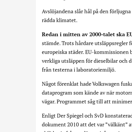
Avslöjandena slår hål på den förljugn
rädda klimatet.
Redan i mitten av 2000-talet ska
stämde. Trots hårdare utsläppsregler f
europeiska städer. EU-kommissionen b
verkliga utsläppen för dieselbilar och d
från testerna i laboratoriemiljö.
Något förenklat hade Volkswagen fusk
dataprogram som kände av när motorn be
vägar. Programmet såg till att minimer
Enligt Der Spiegel och SvD konstater
dokument 2010 att det var ”välkänt” at