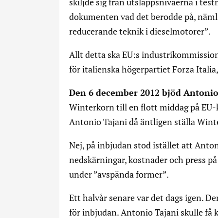
skiljde sig från utsläppsnivåerna i test
dokumenten vad det berodde på, nämli
reducerande teknik i dieselmotorer”.
Allt detta ska EU:s industrikommissio
för italienska högerpartiet Forza Italia
Den 6 december 2012 bjöd Antonio
Winterkorn till en flott middag på EU
Antonio Tajani då äntligen ställa Win
Nej, på inbjudan stod istället att Anto
nedskärningar, kostnader och press på 
under ”avspända former”.
Ett halvår senare var det dags igen. 
för inbjudan. Antonio Tajani skulle f