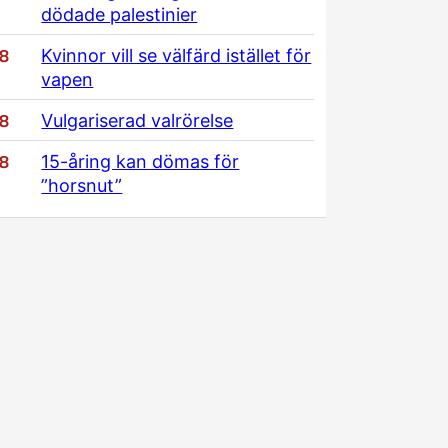
dödade palestinier
/8
Kvinnor vill se välfärd istället för
vapen
/8
Vulgariserad valrörelse
/8
15-åring kan dömas för
”horsnut”