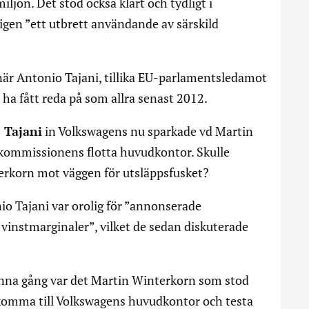
miljön. Det stod också klart och tydligt i
gen ”ett utbrett användande av särskild
när Antonio Tajani, tillika EU-parlamentsledamot
, ha fått reda på som allra senast 2012.
 Tajani
in Volkswagens nu sparkade vd Martin
-kommissionens flotta huvudkontor. Skulle
terkorn mot väggen för utsläppsfusket?
nio Tajani var orolig för ”annonserade
vinstmarginaler”, vilket de sedan diskuterade
Denna gång var det Martin Winterkorn som stod
å komma till Volkswagens huvudkontor och testa