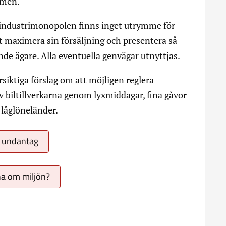
ismen.
industrimonopolen finns inget utrymme för
 att maximera sin försäljning och presentera så
nde ägare. Alla eventuella genvägar utnyttjas.
ktiga förslag om att möjligen reglera
av biltillverkarna genom lyxmiddagar, fina gåvor
 låglöneländer.
n undantag
rna om miljön?