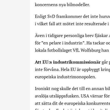
koncernens nya bilmodeller.
Enligt SvD framkommer det inte huruvi
i vilket fall att mötet inte resulterade 
Även i tidigare personliga brev fjäska
för ”en pelare i industrin”. Ha tackar o
lokala fotbollslaget VfL Wolfsburg han f
Att EU:s industrikommissionär
går 
inte förvåna. Hela EU är uppbyggt krin
europeiska industrimonopolen.
Ironiskt nog skulle det till en annan b
avslöja utsläppsfusken. USA värnar förs
att sätta dit de europeiska konkurrent