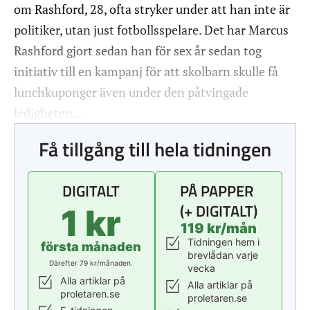
om Rashford, 28, ofta stryker under att han inte är
politiker, utan just fotbollsspelare. Det har Marcus
Rashford gjort sedan han för sex år sedan tog
initiativ till en kampanj för att skolbarn skulle få
lunchkuponger även under den påtvingade
ledigheten…
Få tillgång till hela tidningen
DIGITALT
PÅ PAPPER
(+ DIGITALT)
1 kr
119 kr/mån
Tidningen hem i
första månaden
brevlådan varje
Därefter 79 kr/månaden.
vecka
Alla artiklar på
Alla artiklar på
proletaren.se
proletaren.se