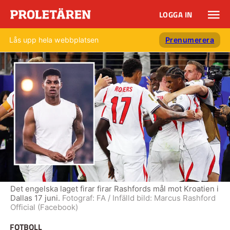
LOGGA IN
Lås upp hela webbplatsen
Prenumerera
Det engelska laget firar firar Rashfords mål mot Kroatien i
Dallas 17 juni.
Fotograf:
FA / Infälld bild: Marcus Rashford
Official (Facebook)
FOTBOLL