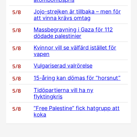
5/8
Jojo-strejken är tillbaka – men för
att vinna krävs omtag
5/8
Massbegravning i Gaza för 112
dödade palestinier
5/8
Kvinnor vill se välfärd istället för
vapen
5/8
Vulgariserad valrörelse
5/8
15-åring kan dömas för ”horsnut”
5/8
Tidöpartierna vill ha ny
flyktingkris
5/8
”Free Palestine” fick hatgrupp att
koka