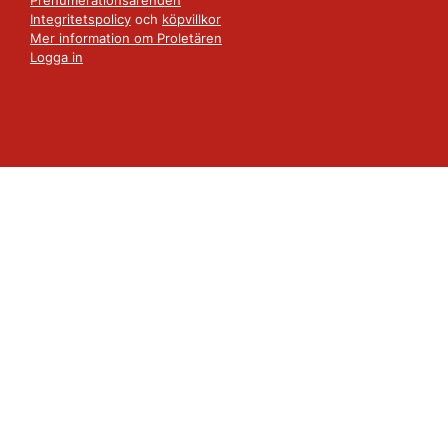
Integritetspolicy
och
köpvillkor
Mer information om Proletären
Logga in