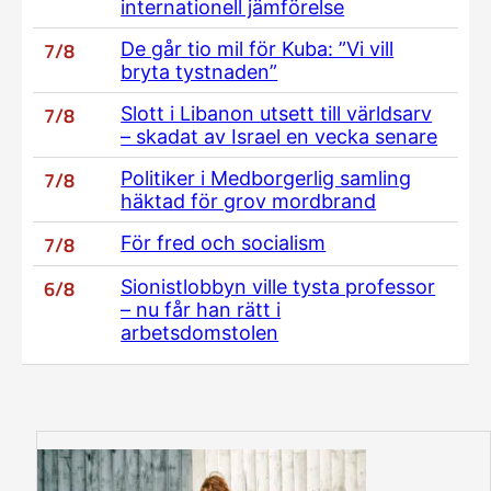
internationell jämförelse
7/8
De går tio mil för Kuba: ”Vi vill
bryta tystnaden”
7/8
Slott i Libanon utsett till världsarv
– skadat av Israel en vecka senare
7/8
Politiker i Medborgerlig samling
häktad för grov mordbrand
7/8
För fred och socialism
6/8
Sionistlobbyn ville tysta professor
– nu får han rätt i
arbetsdomstolen