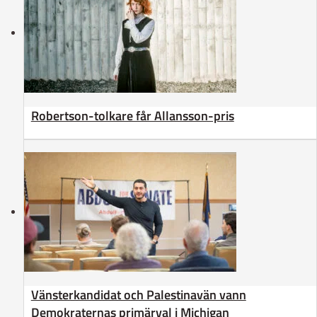
Robertson-tolkare får Allansson-pris
Vänsterkandidat och Palestinavän vann
Demokraternas primärval i Michigan