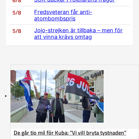
6/8
5/8
Fredsveteran får anti-
atombombspris
5/8
Jojo-strejken är tillbaka – men för
att vinna krävs omtag
De går tio mil för Kuba: ”Vi vill bryta tystnaden”