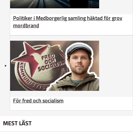
Politiker i Medborgerlig samling häktad för grov
mordbrand
För fred och socialism
MEST LÄST