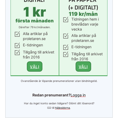
(+ DIGITALT)
1 kr
119 kr/mån
Tidningen hem i
första månaden
brevlådan varje
Därefter 79 kr/månaden.
vecka
Alla artiklar på
Alla artiklar på
proletaren.se
proletaren.se
E-tidningen
E-tidningen
Tillgång till arkivet
Tillgång till arkivet
från 2016
från 2016
VÄLJ
VÄLJ
Ovanstående är löpande prenumerationer utan bindningstid.
Redan prenumerant?
Logga in
Har du inget konto sedan tidigare? Glömt ditt lösenord?
Gå till
hjälpsidorna
.