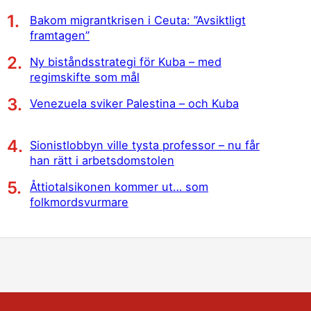
Bakom migrantkrisen i Ceuta: ”Avsiktligt
framtagen”
Ny biståndsstrategi för Kuba – med
regimskifte som mål
Venezuela sviker Palestina – och Kuba
Sionistlobbyn ville tysta professor – nu får
han rätt i arbetsdomstolen
Åttiotalsikonen kommer ut… som
folkmordsvurmare