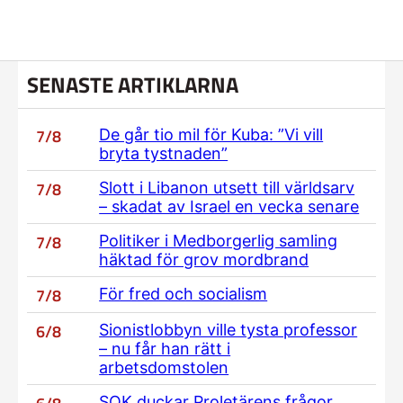
SENASTE ARTIKLARNA
7/8
De går tio mil för Kuba: ”Vi vill
bryta tystnaden”
7/8
Slott i Libanon utsett till världsarv
– skadat av Israel en vecka senare
7/8
Politiker i Medborgerlig samling
häktad för grov mordbrand
7/8
För fred och socialism
6/8
Sionistlobbyn ville tysta professor
– nu får han rätt i
arbetsdomstolen
SOK duckar Proletärens frågor