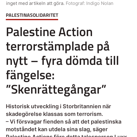
inget med artikeln att göra.
Fotograf:
Indigo Nolan
PALESTINASOLIDARITET
Palestine Action
terrorstämplade på
nytt – fyra dömda till
fängelse:
”Skenrättegångar”
Historisk utveckling i Storbritannien när
skadegörelse klassas som terrorism.
– Vi försvagar fienden så att det palestinska
motståndet kan utdela sina slag, säger
Palestine Actions före detta talesperson Luxx.