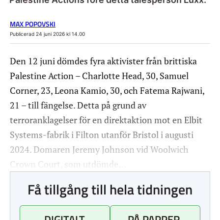
MAX POPOVSKI
Publicerad 24 juni 2026 kl 14.00
Den 12 juni dömdes fyra aktivister från brittiska
Palestine Action – Charlotte Head, 30, Samuel
Corner, 23, Leona Kamio, 30, och Fatema Rajwani,
21 – till fängelse. Detta på grund av
terroranklagelser för en direktaktion mot en Elbit
Systems-fabrik i Filton utanför Bristol i augusti
2024. Domaren Jeremy Johnson vid Woolwich
Crown Court, som utdömde…
Få tillgång till hela tidningen
DIGITALT
PÅ PAPPER