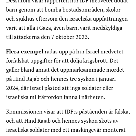
Dessutom visar rapporten hur IDF medvetet dödat
barn genom att bomba bostadsområden, skolor
och sjukhus eftersom den israeliska uppfattningen
varit att alla i Gaza, även barn, varit medskyldiga
till attackerna den 7 oktober 2023.
Flera exempel
radas upp på hur Israel medvetet
förfalskat uppgifter för att dölja krigsbrott. Det
gäller bland annat det uppmärksammade mordet
på Hind Rajab och hennes tre syskon i januari
2024, där Israel påstod att inga soldater eller
israeliska militärfordon fanns i närheten.
Kommissionen visar att IDF:s påståenden är falska,
och att Hind Rajab och hennes syskon sköts av
israeliska soldater med ett maskingevär monterat