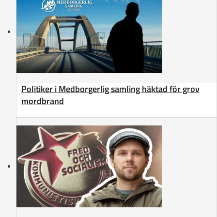
Politiker i Medborgerlig samling häktad för grov
mordbrand