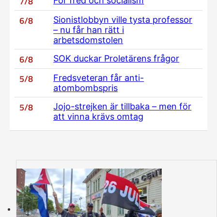
7/8
För fred och socialism
6/8
Sionistlobbyn ville tysta professor
– nu får han rätt i
arbetsdomstolen
6/8
SOK duckar Proletärens frågor
5/8
Fredsveteran får anti-
atombombspris
5/8
Jojo-strejken är tillbaka – men för
att vinna krävs omtag