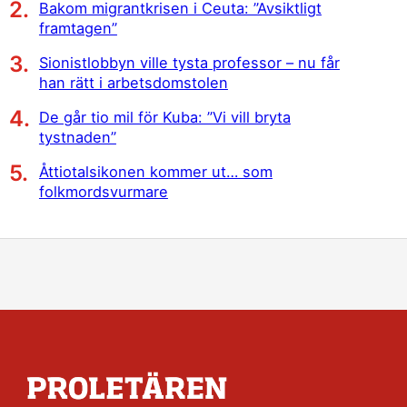
Bakom migrantkrisen i Ceuta: ”Avsiktligt
framtagen”
Sionistlobbyn ville tysta professor – nu får
han rätt i arbetsdomstolen
De går tio mil för Kuba: ”Vi vill bryta
tystnaden”
Åttiotalsikonen kommer ut… som
folkmordsvurmare