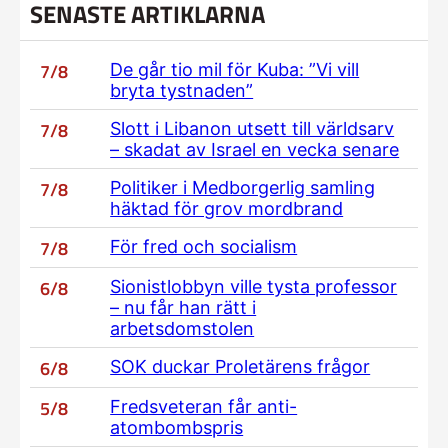
SENASTE ARTIKLARNA
7/8
De går tio mil för Kuba: ”Vi vill
bryta tystnaden”
7/8
Slott i Libanon utsett till världsarv
– skadat av Israel en vecka senare
7/8
Politiker i Medborgerlig samling
häktad för grov mordbrand
7/8
För fred och socialism
6/8
Sionistlobbyn ville tysta professor
– nu får han rätt i
arbetsdomstolen
6/8
SOK duckar Proletärens frågor
5/8
Fredsveteran får anti-
atombombspris