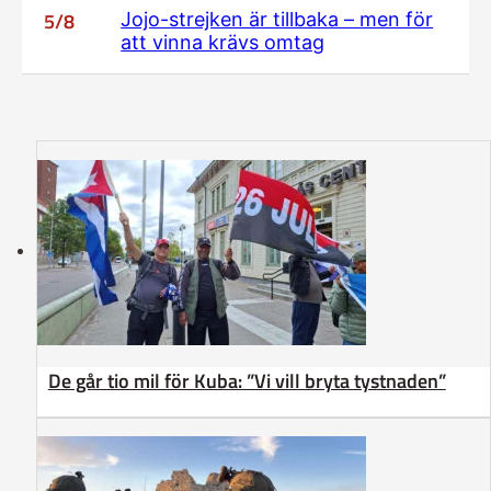
5/8
Jojo-strejken är tillbaka – men för
att vinna krävs omtag
De går tio mil för Kuba: ”Vi vill bryta tystnaden”