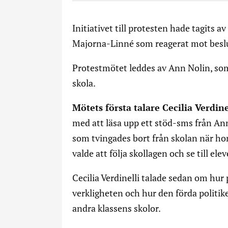
Initiativet till protesten hade tagits a
Majorna-Linné som reagerat mot beslu
Protestmötet leddes av Ann Nolin, som
skola.
Mötets första talare Cecilia Verdin
med att läsa upp ett stöd-sms från A
som tvingades bort från skolan när hon 
valde att följa skollagen och se till el
Cecilia Verdinelli talade sedan om hur 
verkligheten och hur den förda politik
andra klassens skolor.