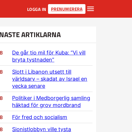
PRENUMERERA
LOGGA IN
NASTE ARTIKLARNA
/8
De går tio mil för Kuba: ”Vi vill
bryta tystnaden”
/8
Slott i Libanon utsett till
världsarv – skadat av Israel en
vecka senare
/8
Politiker i Medborgerlig samling
häktad för grov mordbrand
/8
För fred och socialism
/8
Sionistlobbyn ville tysta