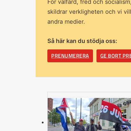
För välfärd, fred och socialism
skildrar verkligheten och vi vi
andra medier.
Så här kan du stödja oss:
PRENUMERERA
GE BORT P