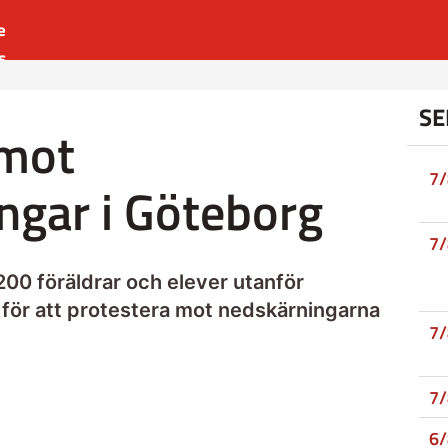
e
s
es
SE
r
 mot
t
7
ngar i Göteborg
7
00 föräldrar och elever utanför
för att protestera mot nedskärningarna
7
7
6