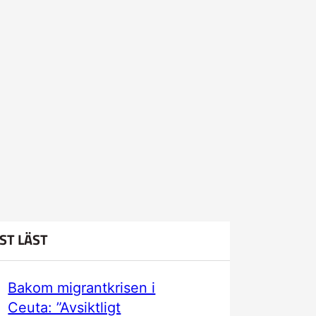
ST LÄST
Bakom migrantkrisen i
Ceuta: ”Avsiktligt