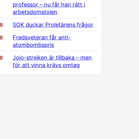
professor – nu får han rätt i
arbetsdomstolen
/8
SOK duckar Proletärens frågor
/8
Fredsveteran får anti-
atombombspris
/8
Jojo-strejken är tillbaka – men
för att vinna krävs omtag