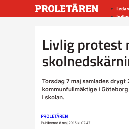
Ledar
Inrike
Utrik
Kultu
Livlig protest
Sport
Insän
skolnedskärni
Torsdag 7 maj samlades drygt 2
kommunfullmäktige i Göteborg 
i skolan.
PROLETÄREN
Publicerad 8 maj 2015 kl 07.47