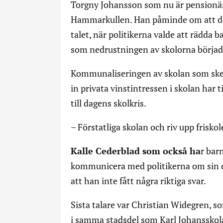
Torgny Johansson som nu är pensionär 
Hammarkullen. Han påminde om att det
talet, när politikerna valde att rädda b
som nedrustningen av skolorna börjad
Kommunaliseringen av skolan som ske
in privata vinstintressen i skolan har
till dagens skolkris.
– Förstatliga skolan och riv upp frisko
Kalle Cederblad som också ha
r bar
kommunicera med politikerna om sin o
att han inte fått några riktiga svar.
Sista talare var Christian Widegren, 
i samma stadsdel som Karl Johansskol