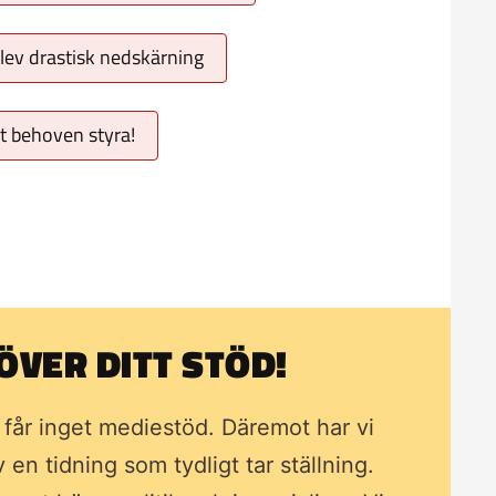
lev drastisk nedskärning
åt behoven styra!
VER DITT STÖD!
i får inget mediestöd. Däremot har vi
av en tidning som
tydligt tar ställning.