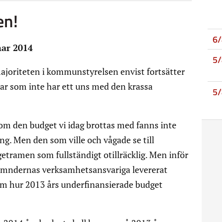
en!
6
mar 2014
5
majoriteten i kommunstyrelsen envist fortsätter
mar som inte har ett uns med den krassa
5
s om den budget vi idag brottas med fanns inte
ng. Men den som ville och vågade se till
tramen som fullständigt otillräcklig. Men inför
ämndernas verksamhetsansvariga levererat
om hur 2013 års underfinansierade budget