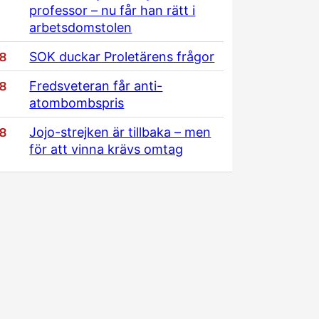
professor – nu får han rätt i
arbetsdomstolen
/8
SOK duckar Proletärens frågor
/8
Fredsveteran får anti-
atombombspris
/8
Jojo-strejken är tillbaka – men
för att vinna krävs omtag