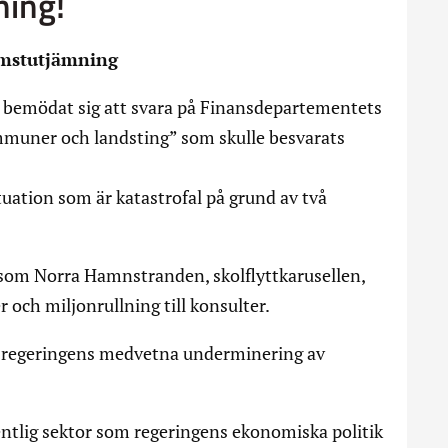
ning!
mstutjämning
bemödat sig att svara på Finansdepartementets
muner och landsting” som skulle besvarats
ation som är katastrofal på grund av två
 som Norra Hamnstranden, skolflyttkarusellen,
 och miljonrullning till konsulter.
ansregeringens medvetna underminering av
entlig sektor som regeringens ekonomiska politik