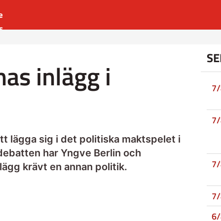
e
s
es
SE
r
s inlägg i
t
7
7
 lägga sig i det politiska maktspelet i
debatten har Yngve Berlin och
7
lägg krävt en annan politik.
7
6