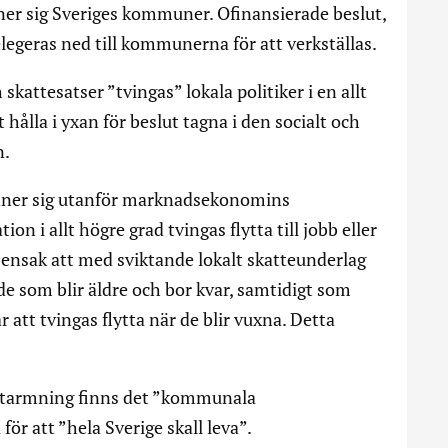
inner sig Sveriges kommuner. Ofinansierade beslut,
elegeras ned till kommunerna för att verkställas.
skattesatser ”tvingas” lokala politiker i en allt
 hålla i yxan för beslut tagna i den socialt och
n.
nner sig utanför marknadsekonomins
n i allt högre grad tvingas flytta till jobb eller
ensak att med sviktande lokalt skatteunderlag
de som blir äldre och bor kvar, samtidigt som
att tvingas flytta när de blir vuxna. Detta
utarmning finns det ”kommunala
ör att ”hela Sverige skall leva”.