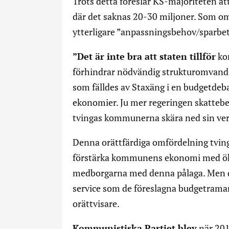
Trots detta föreslår KS-majoriteten at
där det saknas 20-30 miljoner. Som om
ytterligare ”anpassningsbehov/sparbet
”Det är inte bra att staten tillför
ko
förhindrar nödvändig strukturomvandl
som fälldes av Staxäng i en budgetdeb
ekonomier. Ju mer regeringen skattebef
tvingas kommunerna skära ned sin ver
Denna orättfärdiga omfördelning tvingar
förstärka kommunens ekonomi med ökat
medborgarna med denna pålaga. Men 
service som de föreslagna budgetramar
orättvisare.
Kommunistiska Partiet blev
när 201