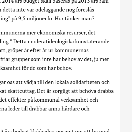
t 2014 års budget skall baseras på 2013 års ram
 detta inte var ödeläggande nog föreslås
ing” på 9,5 miljoner kr. Hur tänker man?
mmunerna mer ekonomiska resurser, det
ing.” Detta moderatideologiska konstaterande
att, gröper år efter år ur kommunernas
riar grupper som inte har behov av det, ju mer
ksamhet för de som har behov.
 oss att vädja till den lokala solidariteten och
 skatteuttag. Det är sorgligt att behöva drabba
det effekter på kommunal verksamhet och
na leder till drabbar ännu hårdare och
3 års budget klubbades, ensamt om att ha mod