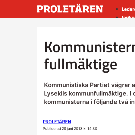
Ledar
Inrike
Utrik
Kultu
Kommunisterna
Sport
Insän
fullmäktige
Kommunistiska Partiet vägrar att
Lysekils kommunfullmäktige. I 
kommunisterna i följande två in
PROLETÄREN
Publicerad 28 juni 2013 kl 14.30