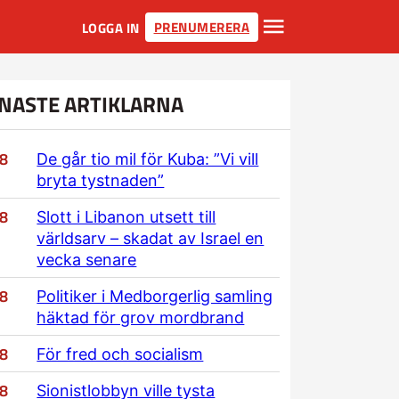
PRENUMERERA
LOGGA IN
NASTE ARTIKLARNA
/8
De går tio mil för Kuba: ”Vi vill
bryta tystnaden”
/8
Slott i Libanon utsett till
världsarv – skadat av Israel en
vecka senare
/8
Politiker i Medborgerlig samling
häktad för grov mordbrand
/8
För fred och socialism
/8
Sionistlobbyn ville tysta