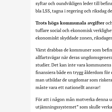
syftar och oundvikligen leder till bef
bla LSS, tagna i regering och riksdag d
Trots höga kommunala avgifter
och 
tuffare social och ekonomisk verklighet
ekonomiskt skyddade zonen, riksdage
Värst drabbas de kommuner som befi
allfartsvägar när deras ungdomsgeneratio
studier. Det kan inte vara kommunens 
finansiera både en trygg ålderdom för 
man utbildar de ungdomar som riskerar 
måste vara ett nationellt ansvar!
För att i någon mån motverka denna 
utjämningssystemet” som skulle verka f