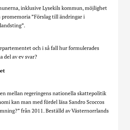
unerna, inklusive Lysekils kommun, möjlighet
 promemoria ”Förslag till ändringar i
andsting”.
partementet och i så fall hur formulerades
ta del av ev svar?
et
n mellan regeringens nationella skattepolitik
omi kan man med fördel läsa Sandro Scoccos
ämning?” från 2011. Beställd av Västernorrlands