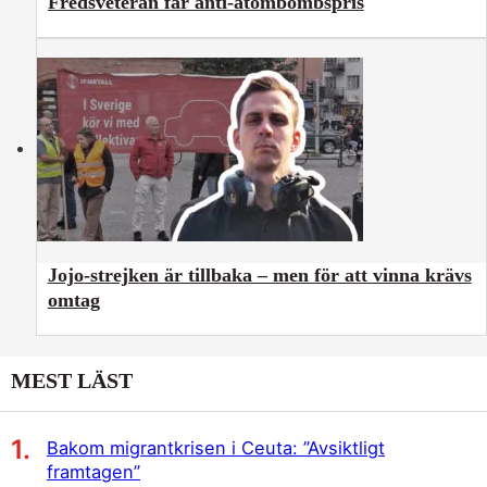
Fredsveteran får anti-atombombspris
Jojo-strejken är tillbaka – men för att vinna krävs
omtag
MEST LÄST
Bakom migrantkrisen i Ceuta: ”Avsiktligt
framtagen”