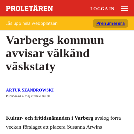
LOGGA IN
Lås upp hela webbplatsen
Prenumerera
Varbergs kommun
avvisar välkänd
väskstaty
ARTUR SZANDROWSKI
Publicerad 4 maj 2016 kl 09.36
Kultur- och fritidsnämnden i Varberg
avslog förra
veckan förslaget att placera Susanna Arwins