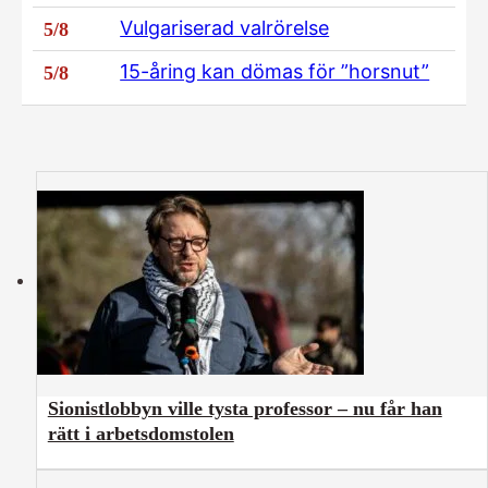
Vulgariserad valrörelse
5/8
15-åring kan dömas för ”horsnut”
5/8
Sionistlobbyn ville tysta professor – nu får han
rätt i arbetsdomstolen