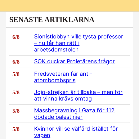
SENASTE ARTIKLARNA
Sionistlobbyn ville tysta professor
6/8
– nu får han rätt i
arbetsdomstolen
SOK duckar Proletärens frågor
6/8
Fredsveteran får anti-
5/8
atombombspris
Jojo-strejken är tillbaka – men för
5/8
att vinna krävs omtag
Massbegravning i Gaza för 112
5/8
dödade palestinier
Kvinnor vill se välfärd istället för
5/8
vapen