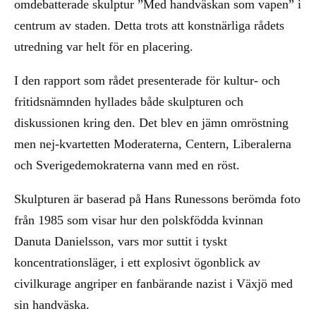
omdebatterade skulptur ”Med handväskan som vapen” i
centrum av staden. Detta trots att konstnärliga rådets
utredning var helt för en placering.
I den rapport som rådet presenterade för kultur- och
fritidsnämnden hyllades både skulpturen och
diskussionen kring den. Det blev en jämn omröstning
men nej-kvartetten Moderaterna, Centern, Liberalerna
och Sverigedemokraterna vann med en röst.
Skulpturen är baserad på Hans Runessons berömda foto
från 1985 som visar hur den polskfödda kvinnan
Danuta Danielsson, vars mor suttit i tyskt
koncentrationsläger, i ett explosivt ögonblick av
civilkurage angriper en fanbärande nazist i Växjö med
sin handväska.