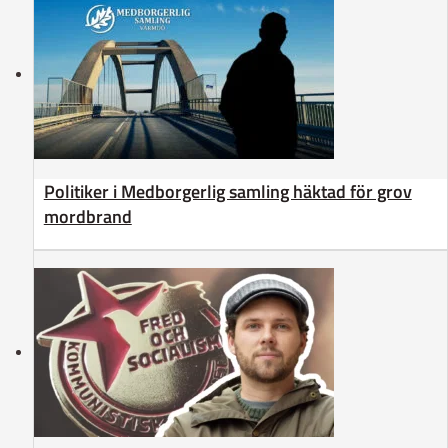
Politiker i Medborgerlig samling häktad för grov
mordbrand