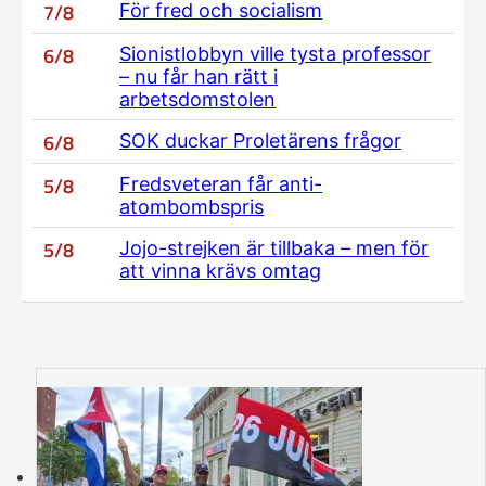
7/8
För fred och socialism
6/8
Sionistlobbyn ville tysta professor
– nu får han rätt i
arbetsdomstolen
6/8
SOK duckar Proletärens frågor
5/8
Fredsveteran får anti-
atombombspris
5/8
Jojo-strejken är tillbaka – men för
att vinna krävs omtag