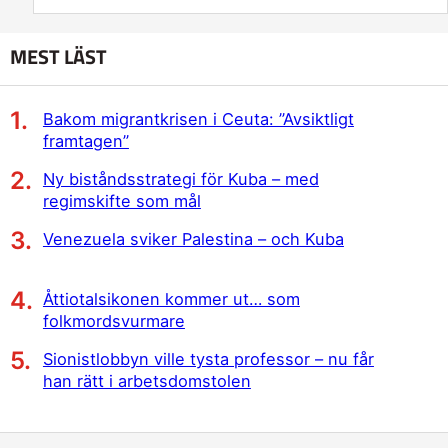
MEST LÄST
Bakom migrantkrisen i Ceuta: ”Avsiktligt
framtagen”
Ny biståndsstrategi för Kuba – med
regimskifte som mål
Venezuela sviker Palestina – och Kuba
Åttiotalsikonen kommer ut… som
folkmordsvurmare
Sionistlobbyn ville tysta professor – nu får
han rätt i arbetsdomstolen