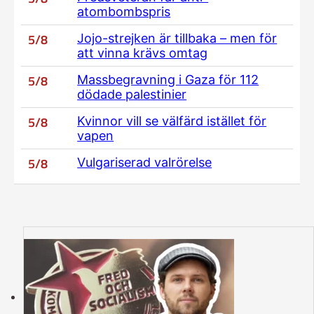
atombombspris
5/8
Jojo-strejken är tillbaka – men för
att vinna krävs omtag
5/8
Massbegravning i Gaza för 112
dödade palestinier
5/8
Kvinnor vill se välfärd istället för
vapen
5/8
Vulgariserad valrörelse