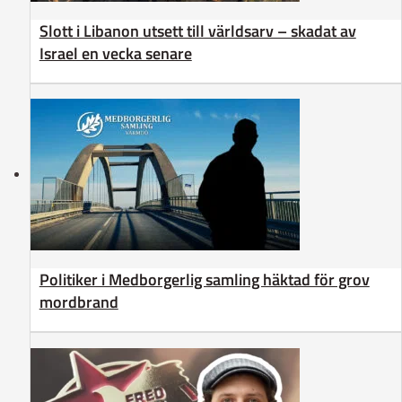
Slott i Libanon utsett till världsarv – skadat av
Israel en vecka senare
Politiker i Medborgerlig samling häktad för grov
mordbrand