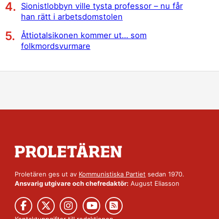
Sionistlobbyn ville tysta professor – nu får
han rätt i arbetsdomstolen
Åttiotalsikonen kommer ut… som
folkmordsvurmare
Proletären ges ut av
Kommunistiska Partiet
sedan 1970.
Ansvarig utgivare och chefredaktör:
August Eliasson