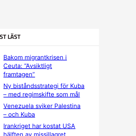
ST LÄST
Bakom migrantkrisen i
Ceuta: ”Avsiktligt
framtagen”
Ny biståndsstrategi för Kuba
– med regimskifte som mål
Venezuela sviker Palestina
– och Kuba
Irankriget har kostat USA
hälften av missillagret