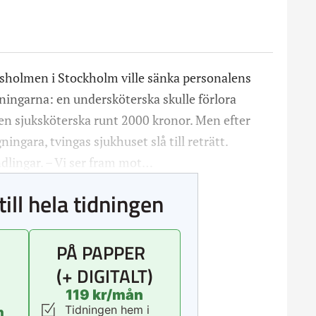
gsholmen i Stockholm ville sänka personalens
ningarna: en undersköterska skulle förlora
n sjuksköterska runt 2000 kronor. Men efter
ingara, tvingas sjukhuset slå till reträtt.
ndlingar. – Vi ser fram mot…
till hela tidningen
PÅ PAPPER
(+ DIGITALT)
119 kr/mån
Tidningen hem i
n