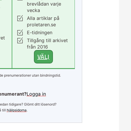
brevlådan varje
.
vecka
Alla artiklar på
proletaren.se
E-tidningen
vet
Tillgång till arkivet
från 2016
VÄLJ
e prenumerationer utan bindningstid.
enumerant?
Logga in
edan tidigare? Glömt ditt lösenord?
 till
hjälpsidorna
.