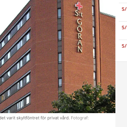
5
5
5
t varit skyltföntret för privat vård.
Fotograf: