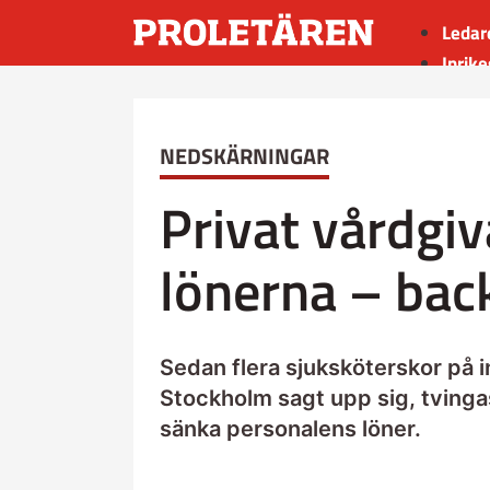
Ledar
Inrike
Utrik
Kultu
NEDSKÄRNINGAR
Sport
Insän
Privat vårdgiv
lönerna – bac
Sedan flera sjuksköterskor på i
Stockholm sagt upp sig, tvinga
sänka personalens löner.