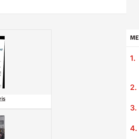
ME
ris