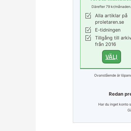
Därefter 79 kr/månaden
Alla artiklar på
proletaren.se
E-tidningen
Tillgång till arki
från 2016
VÄLJ
Ovanstående är löpand
Redan pr
Har du inget konto s
Gå