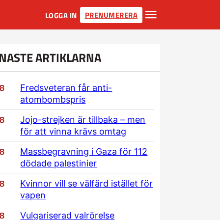
PRENUMERERA
LOGGA IN
NASTE ARTIKLARNA
/8
Fredsveteran får anti-
atombombspris
/8
Jojo-strejken är tillbaka – men
för att vinna krävs omtag
/8
Massbegravning i Gaza för 112
dödade palestinier
/8
Kvinnor vill se välfärd istället för
vapen
/8
Vulgariserad valrörelse