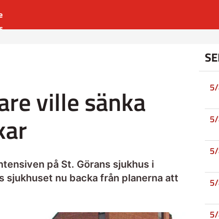
e
s
es
SE
r
t
5
are ville sänka
kar
5
5
ntensiven på St. Görans sjukhus i
s sjukhuset nu backa från planerna att
5
5