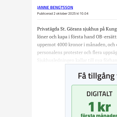
JANNE BENGTSSON
Publicerad 2 oktober 2025 kl 10.04
Privatägda St. Görans sjukhus på Kun
löner och kapa i första hand OB-ersätt
uppemot 4000 kronor i månaden, och e
personalens protester och flera uppsägn
Sjukhusledningen kallar till nya förha
Få tillgång 
DIGITALT
1 kr
första månade