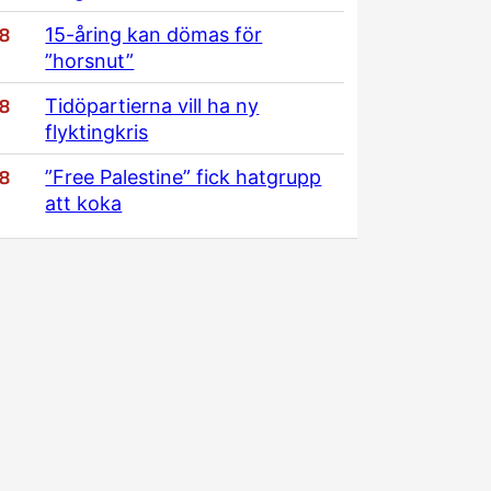
/8
15-åring kan dömas för
”horsnut”
/8
Tidöpartierna vill ha ny
flyktingkris
/8
”Free Palestine” fick hatgrupp
att koka