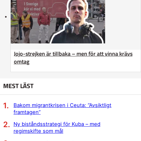
Jojo-strejken är tillbaka – men för att vinna krävs
omtag
MEST LÄST
Bakom migrantkrisen i Ceuta: ”Avsiktligt
framtagen”
Ny biståndsstrategi för Kuba – med
regimskifte som mål