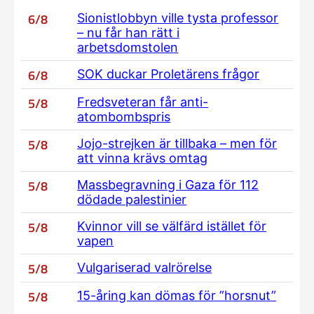
6/8
Sionistlobbyn ville tysta professor
– nu får han rätt i
arbetsdomstolen
6/8
SOK duckar Proletärens frågor
5/8
Fredsveteran får anti-
atombombspris
5/8
Jojo-strejken är tillbaka – men för
att vinna krävs omtag
5/8
Massbegravning i Gaza för 112
dödade palestinier
5/8
Kvinnor vill se välfärd istället för
vapen
5/8
Vulgariserad valrörelse
5/8
15-åring kan dömas för ”horsnut”