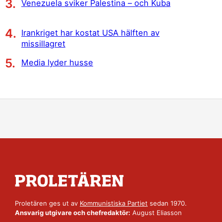
Venezuela sviker Palestina – och Kuba
Irankriget har kostat USA hälften av
missillagret
Media lyder husse
Proletären ges ut av
Kommunistiska Partiet
sedan 1970.
Ansvarig utgivare och chefredaktör:
August Eliasson