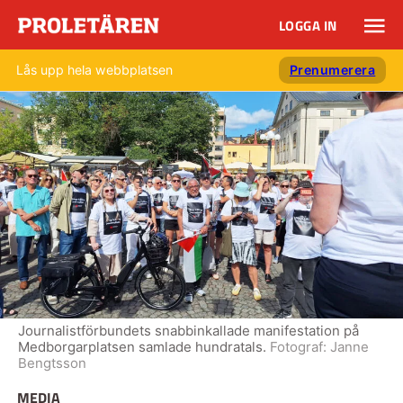
LOGGA IN
Lås upp hela webbplatsen
Prenumerera
Journalistförbundets snabbinkallade manifestation på
Medborgarplatsen samlade hundratals.
Fotograf:
Janne
Bengtsson
MEDIA