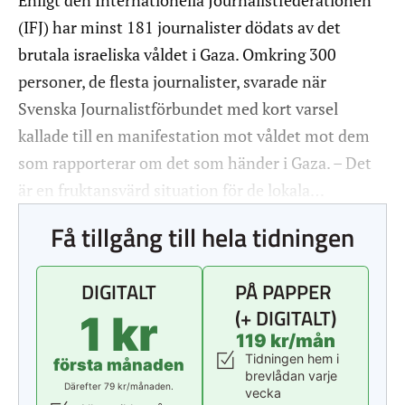
Enligt den Internationella Journalistfederationen
(IFJ) har minst 181 journalister dödats av det
brutala israeliska våldet i Gaza. Omkring 300
personer, de flesta journalister, svarade när
Svenska Journalistförbundet med kort varsel
kallade till en manifestation mot våldet mot dem
som rapporterar om det som händer i Gaza. – Det
är en fruktansvärd situation för de lokala…
Få tillgång till hela tidningen
DIGITALT
PÅ PAPPER
(+ DIGITALT)
1 kr
119 kr/mån
Tidningen hem i
första månaden
brevlådan varje
Därefter 79 kr/månaden.
vecka