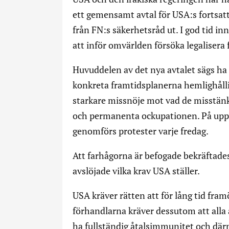
ett gemensamt avtal för USA:s fortsatt
från FN:s säkerhetsråd ut. I god tid i
att inför omvärlden försöka legalisera 
Huvuddelen av det nya avtalet sägs ha b
konkreta framtidsplanerna hemlighållits
starkare missnöje mot vad de misstänke
och permanenta ockupationen. På upp
genomförs protester varje fredag.
Att farhågorna är befogade bekräftade
avslöjade vilka krav USA ställer.
USA kräver rätten att för lång tid fram
förhandlarna kräver dessutom att alla
ha fullständig åtalsimmunitet och därm