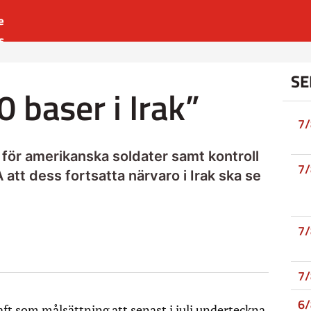
e
s
es
SE
r
 baser i Irak”
t
7
 för amerikanska soldater samt kontroll
7
att dess fortsatta närvaro i Irak ska se
7
7
6
ft som målsättning att senast i juli underteckna