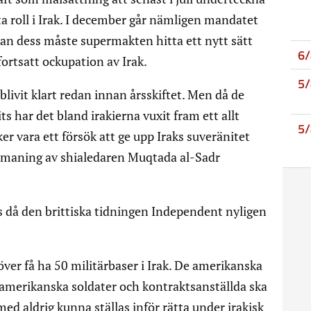
a roll i Irak. I december går nämligen mandatet
nnan dess måste supermakten hitta ett nytt sätt
6
fortsatt ockupation av Irak.
5
livit klart redan innan årsskiftet. Men då de
 har det bland irakierna vuxit fram ett allt
5
r vara ett försök att ge upp Iraks suveränitet
maning av shialedaren Muqtada al-Sadr
s då den brittiska tidningen Independent nyligen
över få ha 50 militärbaser i Irak. De amerikanska
 amerikanska soldater och kontraktsanställda ska
ed aldrig kunna ställas inför rätta under irakisk