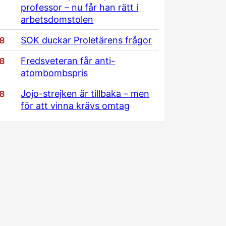
professor – nu får han rätt i
arbetsdomstolen
/8
SOK duckar Proletärens frågor
/8
Fredsveteran får anti-
atombombspris
/8
Jojo-strejken är tillbaka – men
för att vinna krävs omtag