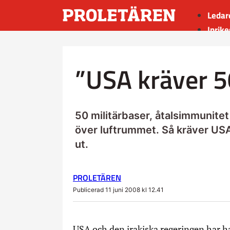
Ledar
Inrike
Utrik
Kultu
”USA kräver 50
Sport
Insän
50 militärbaser, åtalsimmunitet
över luftrummet. Så kräver USA 
ut.
PROLETÄREN
Publicerad 11 juni 2008 kl 12.41
USA och den irakiska regeringen har ha