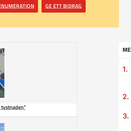
RENUMERATION
GE ETT BIDRAG
ME
ta tystnaden”