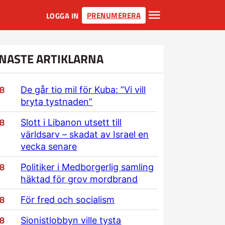
PRENUMERERA
LOGGA IN
NASTE ARTIKLARNA
/8
De går tio mil för Kuba: ”Vi vill
bryta tystnaden”
/8
Slott i Libanon utsett till
världsarv – skadat av Israel en
vecka senare
/8
Politiker i Medborgerlig samling
häktad för grov mordbrand
/8
För fred och socialism
/8
Sionistlobbyn ville tysta