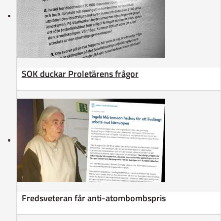
SOK duckar Proletärens frågor
Fredsveteran får anti-atombombspris