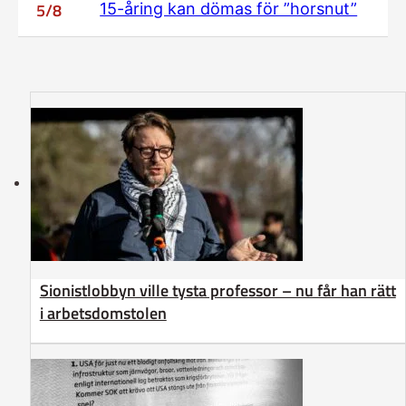
5/8
15-åring kan dömas för ”horsnut”
Sionistlobbyn ville tysta professor – nu får han rätt
i arbetsdomstolen