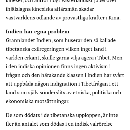
kineser, och alltför högt västerländskt jubel över
ihjälslagna kinesiska affärsmän skadar
västvärldens odlande av provästliga krafter i Kina.
Indien har egna problem
Grannlandet Indien, som huserar den så kallade
tibetanska exilregeringen vilken inget land i
världen erkänt, skulle gärna vilja agera i Tibet. Men
i den indiska opinionen finns ingen aktivism i
frågan och den härskande klassen i Indien har svårt
att uppbåda någon indignation i Tibetfrågan i ett
land som själv sönderslits av etniska, politiska och
ekonomiska motsättningar.
De som dödats i de tibetanska upploppen, är inte
fler än antalet som dödas i en indisk valrörelse