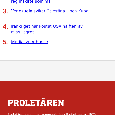
regimskifte som mål
Venezuela sviker Palestina – och Kuba
Irankriget har kostat USA hälften av
missillagret
Media lyder husse
Proletären ges ut av
Kommunistiska Partiet
sedan 1970.