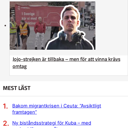
Jojo-strejken är tillbaka – men för att vinna krävs
omtag
MEST LÄST
Bakom migrantkrisen i Ceuta: ”Avsiktligt
framtagen”
Ny biståndsstrategi för Kuba – med