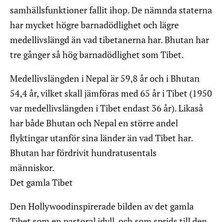
samhällsfunktioner fallit ihop. De nämnda staterna
har mycket högre barnadödlighet och lägre
medellivslängd än vad tibetanerna har. Bhutan har
tre gånger så hög barnadödlighet som Tibet.
Medellivslängden i Nepal är 59,8 år och i Bhutan
54,4 år, vilket skall jämföras med 65 år i Tibet (1950
var medellivslängden i Tibet endast 36 år). Likaså
har både Bhutan och Nepal en större andel
flyktingar utanför sina länder än vad Tibet har.
Bhutan har fördrivit hundratusentals
människor.
Det gamla Tibet
Den Hollywoodinspirerade bilden av det gamla
Tibet som en pastoral idyll, och som sprids till den