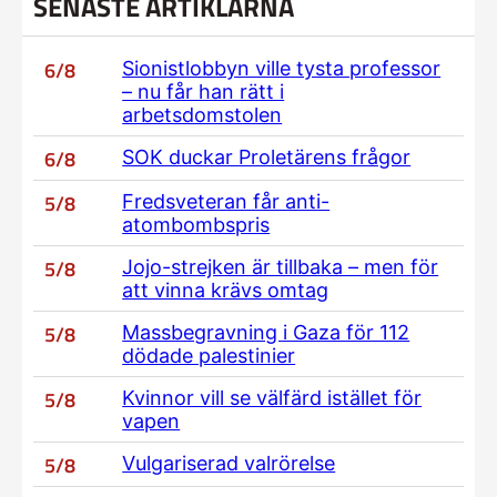
SENASTE ARTIKLARNA
6/8
Sionistlobbyn ville tysta professor
– nu får han rätt i
arbetsdomstolen
6/8
SOK duckar Proletärens frågor
5/8
Fredsveteran får anti-
atombombspris
5/8
Jojo-strejken är tillbaka – men för
att vinna krävs omtag
5/8
Massbegravning i Gaza för 112
dödade palestinier
5/8
Kvinnor vill se välfärd istället för
vapen
5/8
Vulgariserad valrörelse