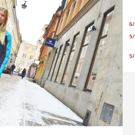
6
5
5