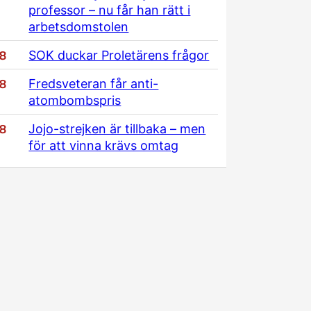
professor – nu får han rätt i
arbetsdomstolen
/8
SOK duckar Proletärens frågor
/8
Fredsveteran får anti-
atombombspris
/8
Jojo-strejken är tillbaka – men
för att vinna krävs omtag