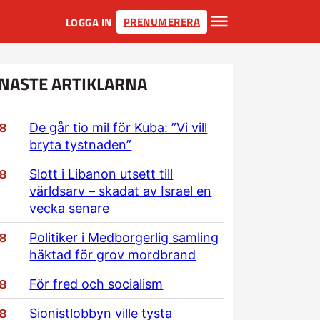
PRENUMERERA
LOGGA IN
NASTE ARTIKLARNA
/8
De går tio mil för Kuba: ”Vi vill
bryta tystnaden”
/8
Slott i Libanon utsett till
världsarv – skadat av Israel en
vecka senare
/8
Politiker i Medborgerlig samling
häktad för grov mordbrand
/8
För fred och socialism
/8
Sionistlobbyn ville tysta