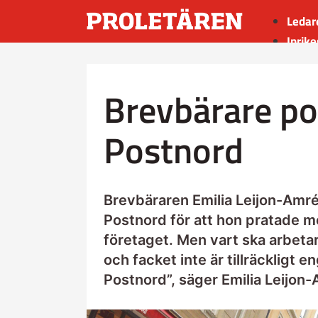
Ledar
Inrike
Utrik
Kultu
Brevbärare po
Sport
Insän
Postnord
Brevbäraren Emilia Leijon-Am
Postnord för att hon pratade 
företaget. Men vart ska arbetar
och facket inte är tillräckligt 
Postnord”, säger Emilia Leijon-A