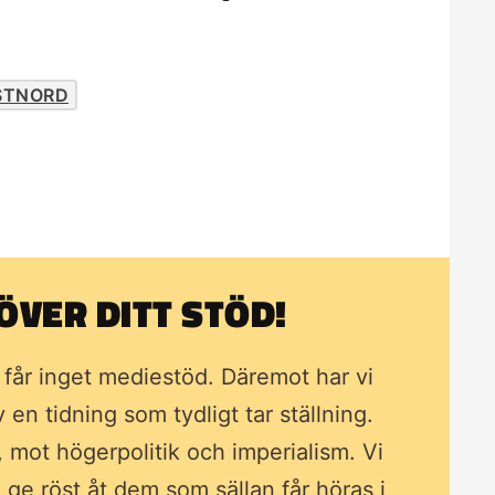
STNORD
VER DITT STÖD!
i får inget mediestöd. Däremot har vi
av en tidning som
tydligt tar ställning.
, mot högerpolitik och imperialism. Vi
ll ge röst åt dem som sällan får höras i