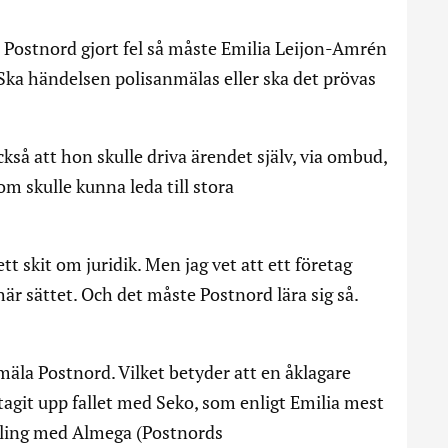
 Postnord gjort fel så måste Emilia Leijon-Amrén
. Ska händelsen polisanmälas eller ska det prövas
å att hon skulle driva ärendet själv, via ombud,
 skulle kunna leda till stora
tt skit om juridik. Men jag vet att ett företag
är sättet. Och det måste Postnord lära sig så.
äla Postnord. Vilket betyder att en åklagare
agit upp fallet med Seko, som enligt Emilia mest
dling med Almega (Postnords