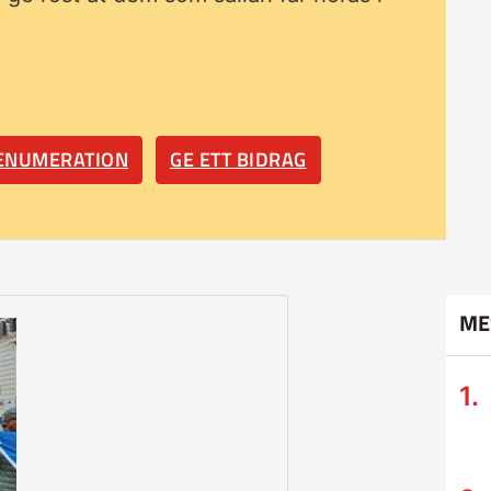
RENUMERATION
GE ETT BIDRAG
ME