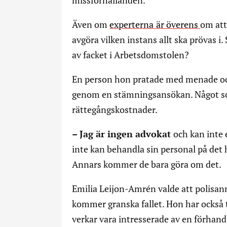
missförhållanden.
Även om
experterna
är överens
om att
avgöra vilken instans allt ska prövas i
av facket i Arbetsdomstolen?
En person hon pratade med menade ocks
genom en stämningsansökan. Något som
rättegångskostnader.
– Jag är ingen advokat
och kan inte e
inte kan behandla sin personal på det h
Annars kommer de bara göra om det.
Emilia Leijon-Amrén valde att polisanm
kommer granska fallet. Hon har också t
verkar vara intresserade av en förhan