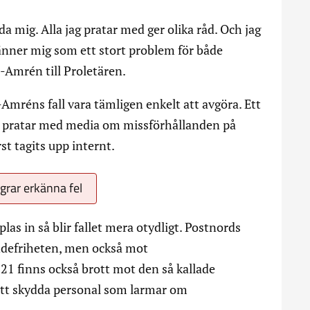
da mig. Alla jag pratar med ger olika råd. Och jag
g känner mig som ett stort problem för både
-Amrén till Proletären.
-Amréns fall vara tämligen enkelt att avgöra. Ett
som pratar med media om missförhållanden på
st tagits upp internt.
grar erkänna fel
las in så blir fallet mera otydligt. Postnords
ndefriheten, men också mot
 finns också brott mot den så kallade
 att skydda personal som larmar om