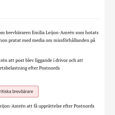
n om brevbäraren Emilia Leijon-Amrén som hotats
 hon pratat med media om missförhållanden på
én att post blev liggande i drivor och att
etsbelastning efter Postnords
itiska brevbärare
Leijon-Amrén att få upprättelse efter Postnords