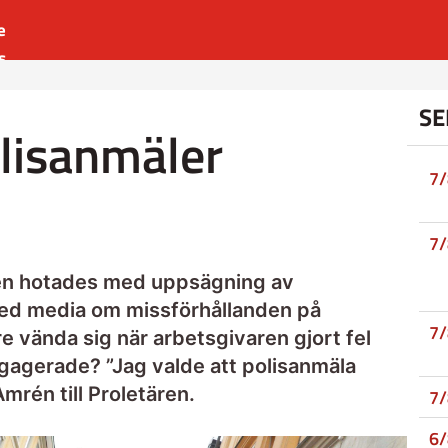
e
s
es
SE
r
lisanmäler
t
7
7
rén hotades med uppsägning av
med media om missförhållanden på
7
e vända sig när arbetsgivaren gjort fel
engagerade? ”Jag valde att polisanmäla
mrén till Proletären.
7
6