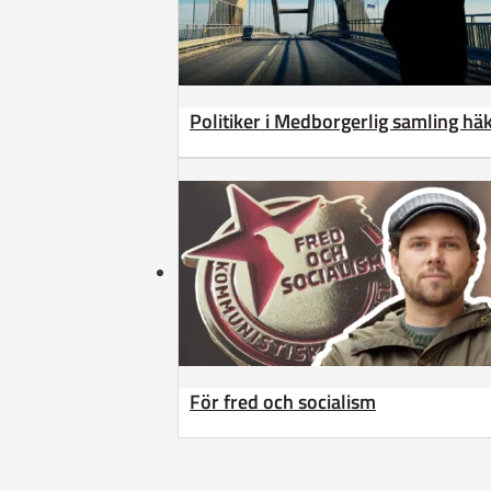
Politiker i Medborgerlig samling h
För fred och socialism