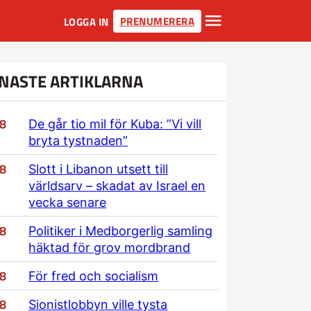
PRENUMERERA
LOGGA IN
NASTE ARTIKLARNA
/8
De går tio mil för Kuba: ”Vi vill
bryta tystnaden”
/8
Slott i Libanon utsett till
världsarv – skadat av Israel en
vecka senare
/8
Politiker i Medborgerlig samling
häktad för grov mordbrand
/8
För fred och socialism
/8
Sionistlobbyn ville tysta