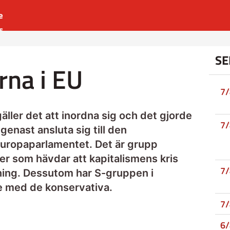
e
s
es
SE
r
arna i EU
t
7
gäller det att inordna sig och det gjorde
7
genast ansluta sig till den
Europaparlamentet. Det är grupp
er som hävdar att kapitalismens kris
7
tning. Dessutom har S-gruppen i
e med de konservativa.
7
6