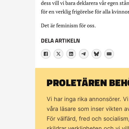
dess vill vi bara deklarera vår egen st
för en verklig frigörelse för alla kvinn
Det är feminism för oss.
DELA ARTIKELN
PROLETÄREN BEHÖ
Vi har inga rika annonsörer. V
våra läsare som inser vikten 
För välfärd, fred och socialism
skildrar verkligheten och vi vi