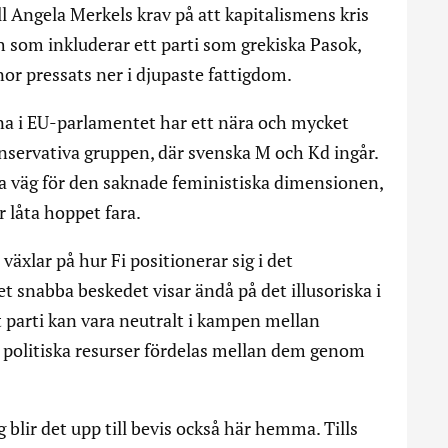
ll Angela Merkels krav på att kapitalismens kris
ch som inkluderar ett parti som grekiska Pasok,
nor pressats ner i djupaste fattigdom.
arna i EU-parlamentet har ett nära och mycket
servativa gruppen, där svenska M och Kd ingår.
na väg för den saknade feministiska dimensionen,
r låta hoppet fara.
växlar på hur Fi positionerar sig i det
snabba beskedet visar ändå på det illusoriska i
t parti kan vara neutralt i kampen mellan
h politiska resurser fördelas mellan dem genom
g blir det upp till bevis också här hemma. Tills