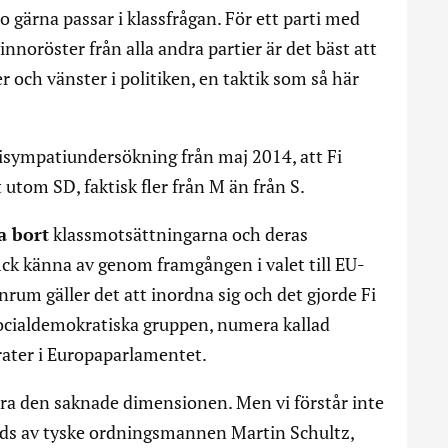
gärna passar i klassfrågan. För ett parti med
nnoröster från alla andra partier är det bäst att
 och vänster i politiken, en taktik som så här
tisympatiundersökning från maj 2014, att Fi
 utom SD, faktisk fler från M än från S.
a bort
klassmotsättningarna och deras
fick känna av genom framgången i valet till EU-
inrum gäller det att inordna sig och det gjorde Fi
socialdemokratiska gruppen, numera kallad
rater i Europaparlamentet.
föra den saknade dimensionen. Men vi förstår inte
m leds av tyske ordningsmannen Martin Schultz,