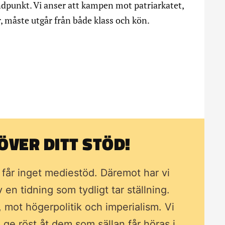
åndpunkt. Vi anser att kampen mot patriarkatet,
or, måste utgår från både klass och kön.
VER DITT STÖD!
i får inget mediestöd. Däremot har vi
av en tidning som
tydligt tar ställning.
, mot högerpolitik och imperialism. Vi
ll ge röst åt dem som sällan får höras i