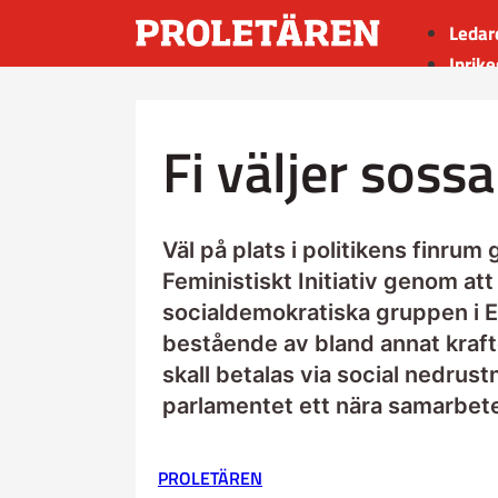
Ledar
Inrike
Utrik
Kultu
Fi väljer soss
Sport
Insän
Väl på plats i politikens finrum 
Feministiskt Initiativ genom att 
socialdemokratiska gruppen i 
bestående av bland annat kraft
skall betalas via social nedrus
parlamentet ett nära samarbet
PROLETÄREN