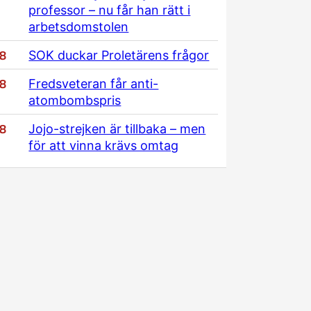
professor – nu får han rätt i
arbetsdomstolen
/8
SOK duckar Proletärens frågor
/8
Fredsveteran får anti-
atombombspris
/8
Jojo-strejken är tillbaka – men
för att vinna krävs omtag