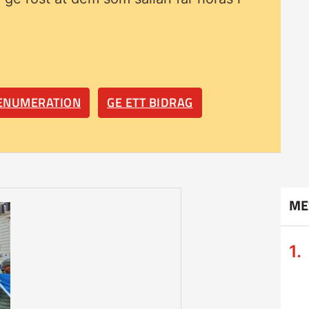
RENUMERATION
GE ETT BIDRAG
ME