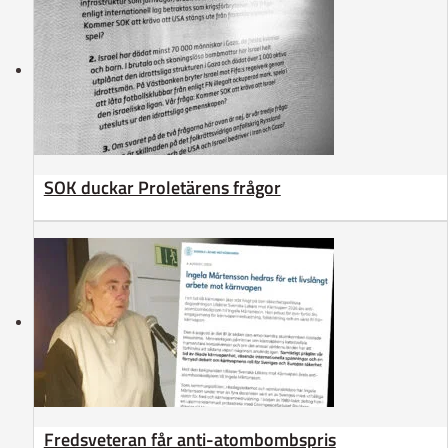
SOK duckar Proletärens frågor
Fredsveteran får anti-atombombspris