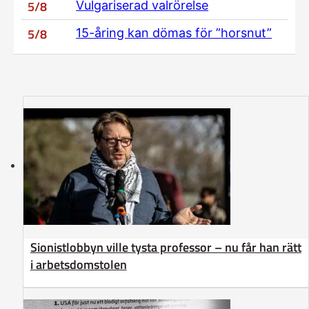
5/8
Vulgariserad valrörelse
5/8
15-åring kan dömas för ”horsnut”
Sionistlobbyn ville tysta professor – nu får han rätt
i arbetsdomstolen