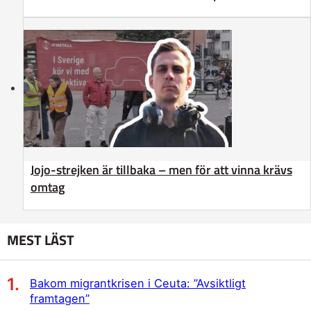
Jojo-strejken är tillbaka – men för att vinna krävs
omtag
MEST LÄST
Bakom migrantkrisen i Ceuta: ”Avsiktligt
framtagen”