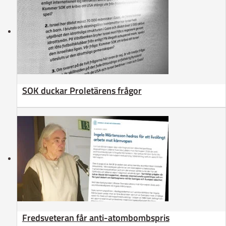
SOK duckar Proletärens frågor
Fredsveteran får anti-atombombspris