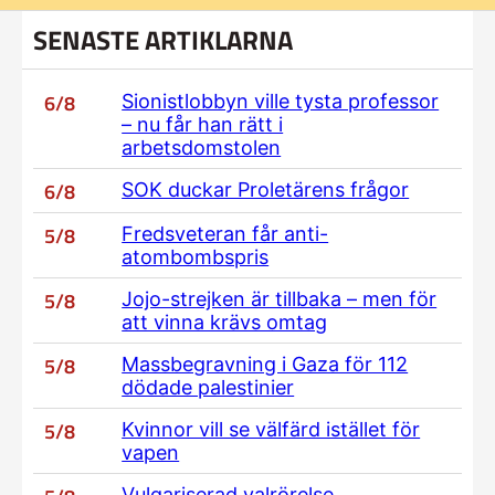
SENASTE ARTIKLARNA
6/8
Sionistlobbyn ville tysta professor
– nu får han rätt i
arbetsdomstolen
6/8
SOK duckar Proletärens frågor
5/8
Fredsveteran får anti-
atombombspris
5/8
Jojo-strejken är tillbaka – men för
att vinna krävs omtag
5/8
Massbegravning i Gaza för 112
dödade palestinier
5/8
Kvinnor vill se välfärd istället för
vapen
Vulgariserad valrörelse