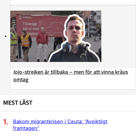
Jojo-strejken är tillbaka – men för att vinna krävs
omtag
MEST LÄST
Bakom migrantkrisen i Ceuta: ”Avsiktligt
framtagen”