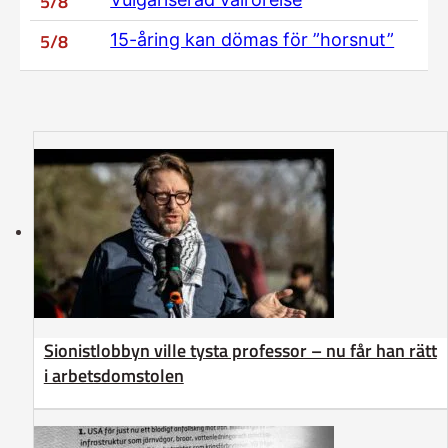
5/8
5/8
15-åring kan dömas för ”horsnut”
Sionistlobbyn ville tysta professor – nu får han rätt
i arbetsdomstolen