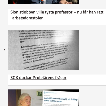
Sionistlobbyn ville tysta professor – nu får han rätt
i arbetsdomstolen
SOK duckar Proletärens frågor