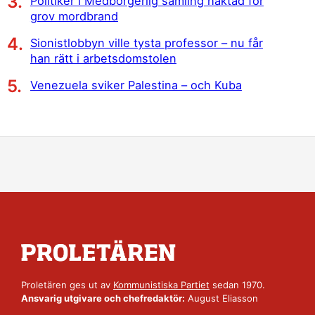
Politiker i Medborgerlig samling häktad för
grov mordbrand
Sionistlobbyn ville tysta professor – nu får
han rätt i arbetsdomstolen
Venezuela sviker Palestina – och Kuba
Proletären ges ut av
Kommunistiska Partiet
sedan 1970.
Ansvarig utgivare och chefredaktör:
August Eliasson