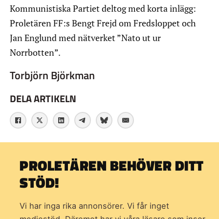
Kommunistiska Partiet deltog med korta inlägg:
Proletären FF:s Bengt Frejd om Fredsloppet och
Jan Englund med nätverket ”Nato ut ur
Norrbotten”.
Torbjörn Björkman
DELA ARTIKELN
PROLETÄREN BEHÖVER DITT
STÖD!
Vi har inga rika annonsörer. Vi får inget
mediestöd. Däremot har vi våra läsare som inser