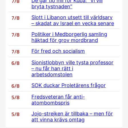
7/8
De går tio mil för Kuba: ”Vi vill
bryta tystnaden”
7/8
Slott i Libanon utsett till världsarv
– skadat av Israel en vecka senare
7/8
Politiker i Medborgerlig samling
häktad för grov mordbrand
7/8
För fred och socialism
6/8
Sionistlobbyn ville tysta professor
– nu får han rätt i
arbetsdomstolen
6/8
SOK duckar Proletärens frågor
5/8
Fredsveteran får anti-
atombombspris
5/8
Jojo-strejken är tillbaka – men för
att vinna krävs omtag