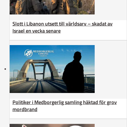
Slott i Libanon utsett till världsarv – skadat av
Israel en vecka senare
Politiker i Medborgerlig samling häktad för grov
mordbrand