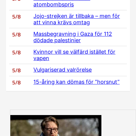
atombombspris
5/8
Jojo-strejken är tillbaka – men för
att vinna krävs omtag
5/8
Massbegravning i Gaza för 112
dödade palestinier
5/8
Kvinnor vill se välfärd istället för
vapen
5/8
Vulgariserad valrörelse
5/8
15-åring kan dömas för ”horsnut”