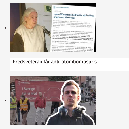
Fredsveteran får anti-atombombspris