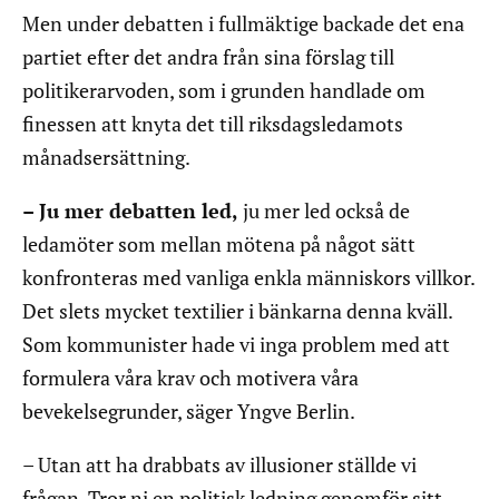
Men under debatten i fullmäktige backade det ena
partiet efter det andra från sina förslag till
politikerarvoden, som i grunden handlade om
finessen att knyta det till riksdagsledamots
månadsersättning.
– Ju mer debatten led,
ju mer led också de
ledamöter som mellan mötena på något sätt
konfronteras med vanliga enkla människors villkor.
Det slets mycket textilier i bänkarna denna kväll.
Som kommunister hade vi inga problem med att
formulera våra krav och motivera våra
bevekelsegrunder, säger Yngve Berlin.
– Utan att ha drabbats av illusioner ställde vi
frågan. Tror ni en politisk ledning genomför sitt