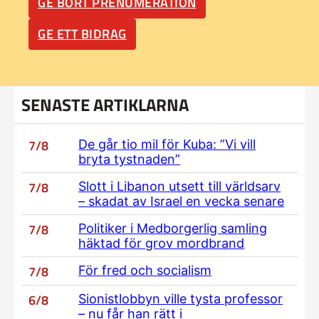
GE BORT PRENUMERATION
GE ETT BIDRAG
SENASTE ARTIKLARNA
7/8
De går tio mil för Kuba: ”Vi vill
bryta tystnaden”
7/8
Slott i Libanon utsett till världsarv
– skadat av Israel en vecka senare
7/8
Politiker i Medborgerlig samling
häktad för grov mordbrand
7/8
För fred och socialism
6/8
Sionistlobbyn ville tysta professor
– nu får han rätt i