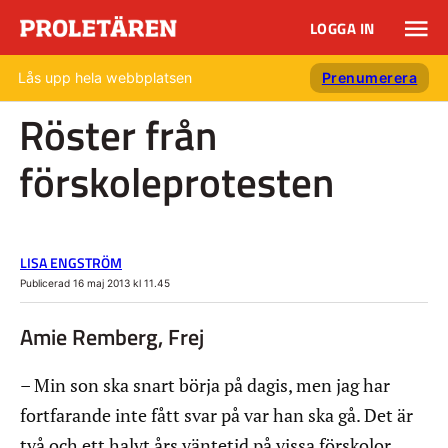
LOGGA IN
Lås upp hela webbplatsen
Prenumerera
Röster från
förskoleprotesten
LISA ENGSTRÖM
Publicerad 16 maj 2013 kl 11.45
Amie Remberg, Frej
– Min son ska snart börja på dagis, men jag har
fortfarande inte fått svar på var han ska gå. Det är
två och ett halvt års väntetid på vissa förskolor.