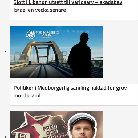
Slott i Libanon utsett till världsarv – skadat av
Israel en vecka senare
Politiker i Medborgerlig samling häktad för grov
mordbrand