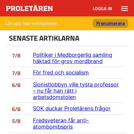
LOGGA IN
Lås upp hela webbplatsen
Prenumerera
SENASTE ARTIKLARNA
7/8
Politiker i Medborgerlig samling
häktad för grov mordbrand
7/8
För fred och socialism
6/8
Sionistlobbyn ville tysta professor
– nu får han rätt i
arbetsdomstolen
6/8
SOK duckar Proletärens frågor
5/8
Fredsveteran får anti-
atombombspris