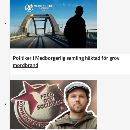
Politiker i Medborgerlig samling häktad för grov
mordbrand