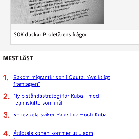
SOK duckar Proletärens frågor
MEST LÄST
Bakom migrantkrisen i Ceuta: ”Avsiktligt
framtagen”
Ny biståndsstrategi för Kuba – med
regimskifte som mål
Venezuela sviker Palestina – och Kuba
Åttiotalsikonen kommer ut… som