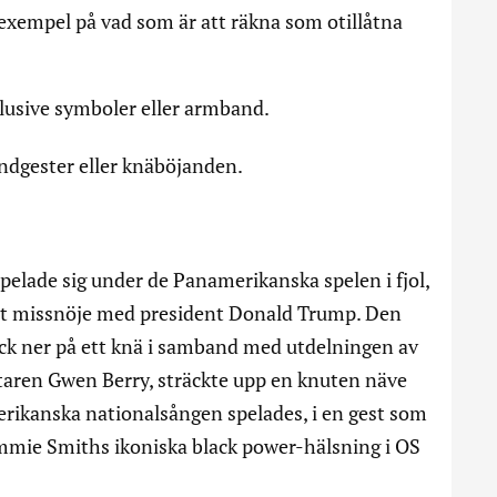
a exempel på vad som är att räkna som otillåtna
klusive symboler eller armband.
andgester eller knäböjanden.
elade sig under de Panamerikanska spelen i fjol,
itt missnöje med president Donald Trump. Den
ck ner på ett knä i samband med utdelningen av
astaren Gwen Berry, sträckte upp en knuten näve
erikanska nationalsången spelades, i en gest som
ommie Smiths ikoniska black power-hälsning i OS