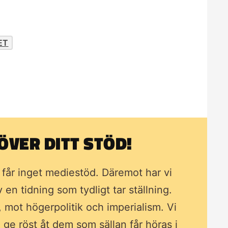
ET
VER DITT STÖD!
i får inget mediestöd. Däremot har vi
av en tidning som
tydligt tar ställning.
, mot högerpolitik och imperialism. Vi
ll ge röst åt dem som sällan får höras i