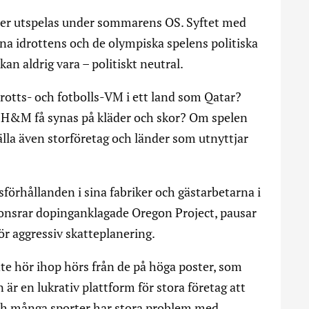
ener utspelas under sommarens OS. Syftet med
ärna idrottens och de olympiska spelens politiska
kan aldrig vara – politiskt neutral.
drotts- och fotbolls-VM i ett land som Qatar?
h H&M få synas på kläder och skor? Om spelen
 gälla även storföretag och länder som utnyttjar
sförhållanden i sina fabriker och gästarbetarna i
ponsrar dopinganklagade Oregon Project, pausar
r aggressiv skatteplanering.
nte hör ihop hörs från de på höga poster, som
är en lukrativ plattform för stora företag att
och många sporter har stora problem med