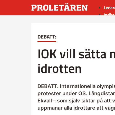
Ledar
Inrike
Utrik
Kultu
DEBATT:
Sport
Insän
IOK vill sätta
idrotten
DEBATT. Internationella olympis
protester under OS. Långdista
Ekvall – som själv siktar på att
uppmanar alla idrottare att vägr