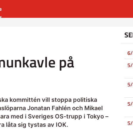
e
s
es
SE
r
t
6
 munkavle på
5
5
ka kommittén vill stoppa politiska
5
nslöparna Jonatan Fahlén och Mikael
 vara med i Sveriges OS-trupp i Tokyo –
5
a låta sig tystas av IOK.