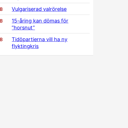
/8
Vulgariserad valrörelse
/8
15-åring kan dömas för
”horsnut”
/8
Tidöpartierna vill ha ny
flyktingkris