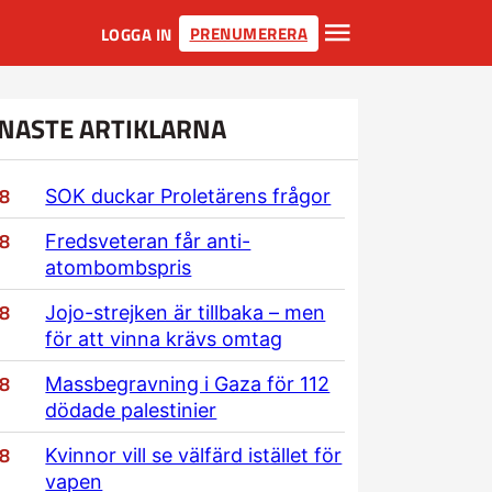
PRENUMERERA
LOGGA IN
NASTE ARTIKLARNA
/8
SOK duckar Proletärens frågor
/8
Fredsveteran får anti-
atombombspris
/8
Jojo-strejken är tillbaka – men
för att vinna krävs omtag
/8
Massbegravning i Gaza för 112
dödade palestinier
/8
Kvinnor vill se välfärd istället för
vapen