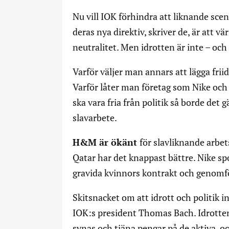
Nu vill IOK förhindra att liknande sc
deras nya direktiv, skriver de, är att v
neutralitet. Men idrotten är inte – och 
Varför väljer man annars att lägga frii
Varför låter man företag som Nike oc
ska vara fria från politik så borde det
slavarbete.
H&M är ökänt
för slavliknande arbet
Qatar har det knappast bättre. Nike s
gravida kvinnors kontrakt och genomfö
Skitsnacket om att idrott och politik i
IOK:s president Thomas Bach. Idrotten 
synas och tjäna pengar på de aktiva, 