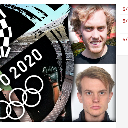
5
5
5