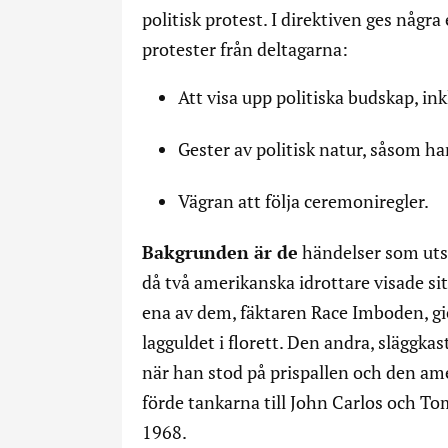
politisk protest. I direktiven ges någr
protester från deltagarna:
Att visa upp politiska budskap, in
Gester av politisk natur, såsom h
Vägran att följa ceremoniregler.
Bakgrunden är de
händelser som utsp
då två amerikanska idrottare visade s
ena av dem, fäktaren Race Imboden, gi
lagguldet i florett. Den andra, släggk
när han stod på prispallen och den am
förde tankarna till John Carlos och T
1968.