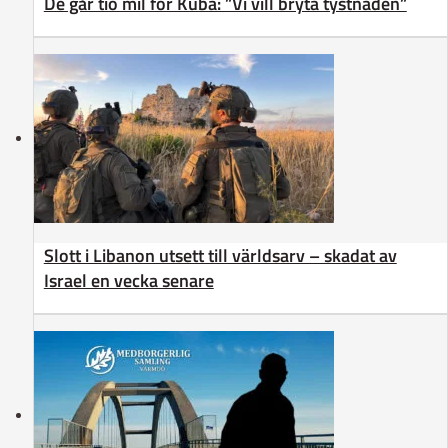
De går tio mil för Kuba: ”Vi vill bryta tystnaden”
Slott i Libanon utsett till världsarv – skadat av
Israel en vecka senare