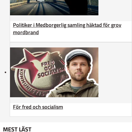
Politiker i Medborgerlig samling häktad för grov
mordbrand
För fred och socialism
MEST LÄST