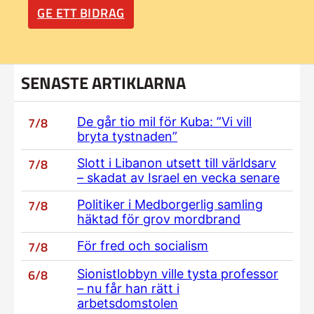
GE ETT BIDRAG
SENASTE ARTIKLARNA
7/8
De går tio mil för Kuba: ”Vi vill
bryta tystnaden”
7/8
Slott i Libanon utsett till världsarv
– skadat av Israel en vecka senare
7/8
Politiker i Medborgerlig samling
häktad för grov mordbrand
7/8
För fred och socialism
6/8
Sionistlobbyn ville tysta professor
– nu får han rätt i
arbetsdomstolen