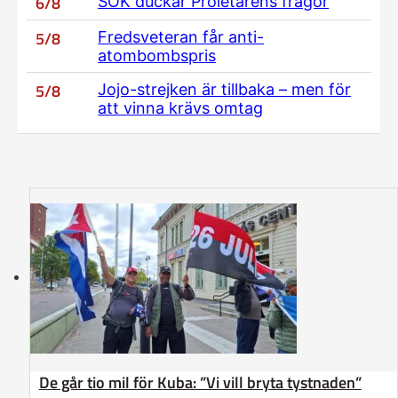
6/8
SOK duckar Proletärens frågor
5/8
Fredsveteran får anti-
atombombspris
5/8
Jojo-strejken är tillbaka – men för
att vinna krävs omtag
De går tio mil för Kuba: ”Vi vill bryta tystnaden”