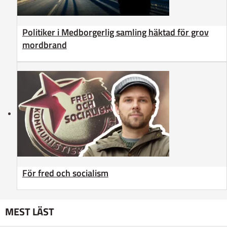
Politiker i Medborgerlig samling häktad för grov
mordbrand
För fred och socialism
MEST LÄST