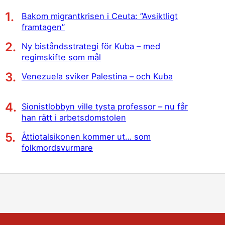
Bakom migrantkrisen i Ceuta: ”Avsiktligt
framtagen”
Ny biståndsstrategi för Kuba – med
regimskifte som mål
Venezuela sviker Palestina – och Kuba
Sionistlobbyn ville tysta professor – nu får
han rätt i arbetsdomstolen
Åttiotalsikonen kommer ut… som
folkmordsvurmare