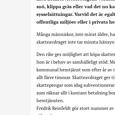
snö, klippa gräs eller vad det nu 
sysselsättningar. Varvid det är ega
offentliga miljöer eller i privata h
Många människor, inte minst äldre, har
skatteavdraget inte tar minsta hänsyn 
Den rike ges möjlighet att köpa skatt
hon är i behov av samhälleligt stöd. M
kommunal hemtjänst som efter år av n
allt färre timmar. Skatteavdraget ger ti
skattepengar som idag subventionerar
som räknar allt i kontant betalning bo
hemtjänsten.
Fredrik Reinfeldt gör stort nummer av a