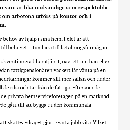
kan vara är lika nödvändiga som respektabla
lt om arbetena utförs på kontor och i
em.
 behov av hjälp i sina hem. Felet är att
till behovet. Utan bara till betalningsförmågan.
esubventionerad hemtjänst, oavsett om han eller
edan fattigpensionären vackert får vänta på en
edskärningar kommer allt mer sällan och under
ll de rika och tar från de fattiga. Eftersom de
 de privata hemserviceföretagen på en marknad
rde gått till att bygga ut den kommunala
tt skatteavdraget gjort svarta jobb vita. Vilket