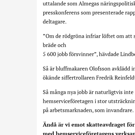
uttalande som Almegas näringspolitisk
presskonferens som presenterade rapp
deltagare.
”Om de rödgröna infriar löftet om att 
bräde och
5 600 jobb försvinner”, hävdade Lindb
Så är bluffmakaren Olofsson avklädd 
ökände siffertrollaren Fredrik Reinfeldt
Så många nya jobb är naturligtvis inte i
hemserviceföretagen i stor utsträcknin
på arbetsmarknaden, som invandrare.
Ändå är vi emot skatteavdraget för 
med hemserviceföretagens verksamhe