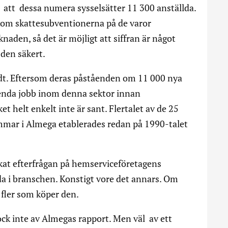
att dessa numera sysselsätter 11 300 anställda.
kom skattesubventionerna på de varor
aden, så det är möjligt att siffran är något
 den säkert.
ldt. Eftersom deras påståenden om 11 000 nya
t enda jobb inom denna sektor innan
ket helt enkelt inte är sant. Flertalet av de 25
mar i Almega etablerades redan på 1990-talet
kat efterfrågan på hemserviceföretagens
a i branschen. Konstigt vore det annars. Om
t fler som köper den.
ck inte av Almegas rapport. Men väl av ett