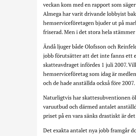
veckan kom med en rapport som säger 
Almega har varit drivande lobbyist ba
hemserviceföretagen bjuder ut på markn
friserad. Men i det stora hela stämmer
Ändå ljuger både Olofsson och Reinfe
jobb förutsätter att det inte fanns et
skatteavdraget infördes 1 juli 2007. Vil
hemserviceföretag som idag är medlem
och de hade anställda också före 2007.
Naturligtvis har skattesubventionen ö
varuutbud och därmed antalet anställd
priset på en vara sänks drastiskt är de
Det exakta antalet nya jobb framgår do