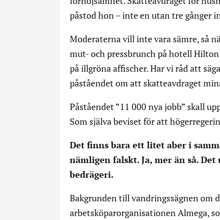
förnöjsamhet. Skatteavdraget för hushå
påstod hon – inte en utan tre gånger i
Moderaterna vill inte vara sämre, så n
mut- och pressbrunch på hotell Hilto
på illgröna affischer. Har vi råd att säga
påståendet om att skatteavdraget mins
Påståendet ”11 000 nya jobb” skall u
Som själva beviset för att högerregering
Det finns bara ett litet aber i sa
nämligen falskt. Ja, mer än så. Det
bedrägeri.
Bakgrunden till vandringssägnen om de
arbetsköparorganisationen Almega, som