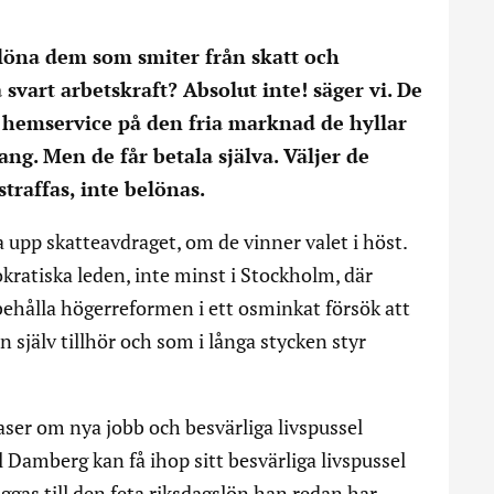
elöna dem som smiter från skatt och
svart arbetskraft? Absolut inte! säger vi. De
t hemservice på den fria marknad de hyllar
ng. Men de får betala själva. Väljer de
straffas, inte belönas.
a upp skatteavdraget, om de vinner valet i höst.
kratiska leden, inte minst i Stockholm, där
ehålla högerreformen i ett osminkat försök att
n själv tillhör och som i långa stycken styr
raser om nya jobb och besvärliga livspussel
 Damberg kan få ihop sitt besvärliga livspussel
ggas till den feta riksdagslön han redan har.