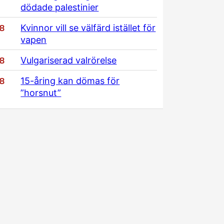
dödade palestinier
/8
Kvinnor vill se välfärd istället för
vapen
/8
Vulgariserad valrörelse
/8
15-åring kan dömas för
”horsnut”