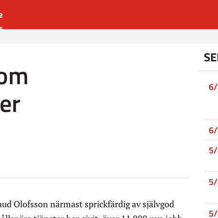
e
s
es
SE
r
 om
t
6
er
6
5
5
ud Olofsson närmast sprickfärdig av självgod
5