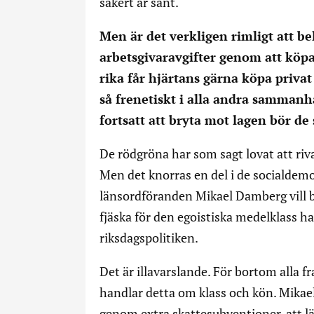
säkert är sant.
Men är det verkligen rimligt att b
arbetsgivaravgifter genom att köpa 
rika får hjärtans gärna köpa priva
så frenetiskt i alla andra sammanha
fortsatt att bryta mot lagen bör de 
De rödgröna har som sagt lovat att riv
Men det knorras en del i de socialdemo
länsordföranden Mikael Damberg vill b
fjäska för den egoistiska medelklass ha
riksdagspolitiken.
Det är illavarslande. För bortom alla f
handlar detta om klass och kön. Mikael
genom extra skattesubventioner, att lä