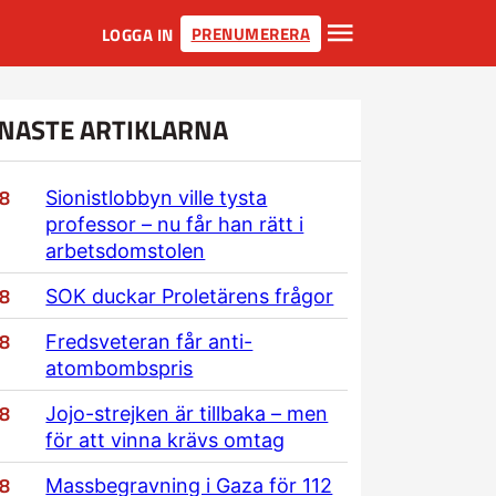
PRENUMERERA
LOGGA IN
NASTE ARTIKLARNA
/8
Sionistlobbyn ville tysta
professor – nu får han rätt i
arbetsdomstolen
/8
SOK duckar Proletärens frågor
/8
Fredsveteran får anti-
atombombspris
/8
Jojo-strejken är tillbaka – men
för att vinna krävs omtag
/8
Massbegravning i Gaza för 112