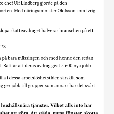
e chef Ulf Lindberg gjorde på den
orten. Med näringsminister Olofsson som ivrig
slopa skatteavdraget halveras branschen på ett
erg.
in på bara mässingen och med henne den redan
. Rätt är att deras avdrag givit 5 600 nya jobb.
lla i dessa arbetslöshetstider, särskilt som
g ger jobb till grupper som annars har det svårt
hushållsnära tjänster. Vilket alls inte har
t att göra. Att städa, putsa fönster, skotta