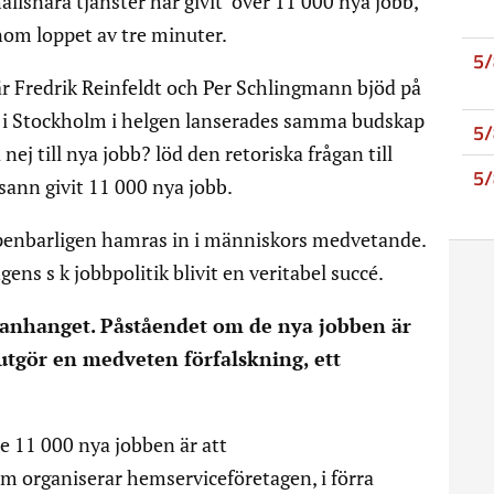
llsnära tjänster har givit över 11 000 nya jobb,
nom loppet av tre minuter.
5
är Fredrik Reinfeldt och Per Schlingmann bjöd på
n i Stockholm i helgen lanserades samma budskap
5
 nej till nya jobb? löd den retoriska frågan till
5
ann givit 11 000 nya jobb.
ppenbarligen hamras in i människors medvetande.
ens s k jobbpolitik blivit en veritabel succé.
mmanhanget. Påståendet om de nya jobben är
 utgör en medveten förfalskning, ett
 11 000 nya jobben är att
 organiserar hemserviceföretagen, i förra