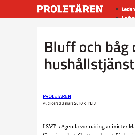
Ledar
Inrike
Utrik
Kultu
Bluff och båg
Sport
Insän
hushållstjänst
PROLETÄREN
Publicerad 3 mars 2010 kl 11.13
I SVT:s Agenda var näringsminister Ma