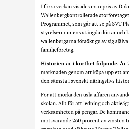
I förra veckan visades en repris av D
Wallenbergkontrollerade storföretaget
Programmet, som går att se på SVT Play
styrelserummens stängda dörrar och k
wallenbergarna försökt ge av sig själv
familjeföretag.
Historien är i korthet följande. År
marknaden genom att köpa upp ett ame
den sämsta i svenskt näringslivs histor
För att mörka den usla affären använde
skolan. Allt för att ledning och aktieä
verksamheten på pengar. De kommand
motsvarande 260 procent av vinsten ti