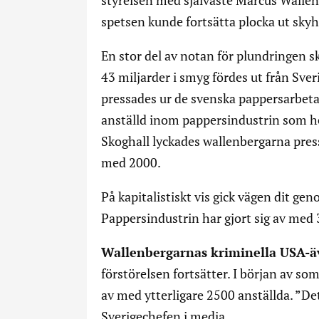
styrelsen med självaste Marcus Wallen
spetsen kunde fortsätta plocka ut sky
En stor del av notan för plundringen sk
43 miljarder i smyg fördes ut från Sver
pressades ur de svenska pappersarbet
anställd inom pappersindustrin som he
Skoghall lyckades wallenbergarna pres
med 2000.
På kapitalistiskt vis gick vägen dit 
Pappersindustrin har gjort sig av med 
Wallenbergarnas kriminella USA-ä
förstörelsen fortsätter. I början av s
av med ytterligare 2500 anställda. ”De
Sverigechefen i media.