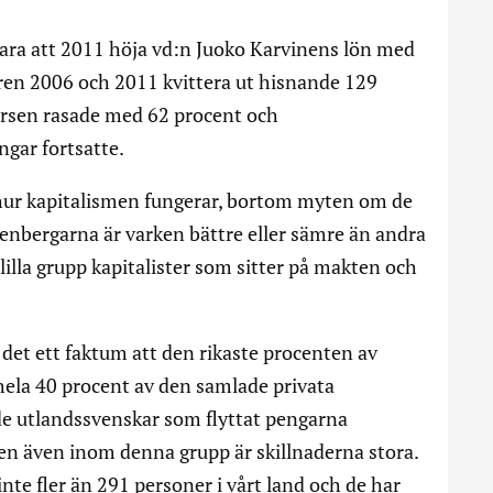
ara att 2011 höja vd:n Juoko Karvinens lön med
ren 2006 och 2011 kvittera ut hisnande 129
ursen rasade med 62 procent och
gar fortsatte.
ur kapitalismen fungerar, bortom myten om de
nbergarna är varken bättre eller sämre än andra
n lilla grupp kapitalister som sitter på makten och
et ett faktum att den rikaste procenten av
hela 40 procent av den samlade privata
 utlandssvenskar som flyttat pengarna
n även inom denna grupp är skillnaderna stora.
nte fler än 291 personer i vårt land och de har