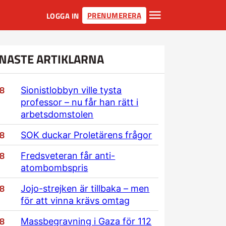
PRENUMERERA
LOGGA IN
NASTE ARTIKLARNA
/8
Sionistlobbyn ville tysta
professor – nu får han rätt i
arbetsdomstolen
/8
SOK duckar Proletärens frågor
/8
Fredsveteran får anti-
atombombspris
/8
Jojo-strejken är tillbaka – men
för att vinna krävs omtag
/8
Massbegravning i Gaza för 112