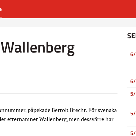
e
s
es
SE
r
 Wallenberg
t
6
6
5
onnummer, påpekade Bertolt Brecht. För svenska
5
nder efternamnet Wallenberg, men dessvärre har
5