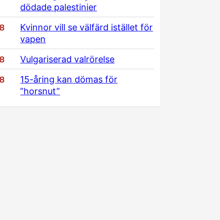
dödade palestinier
/8
Kvinnor vill se välfärd istället för
vapen
/8
Vulgariserad valrörelse
/8
15-åring kan dömas för
”horsnut”