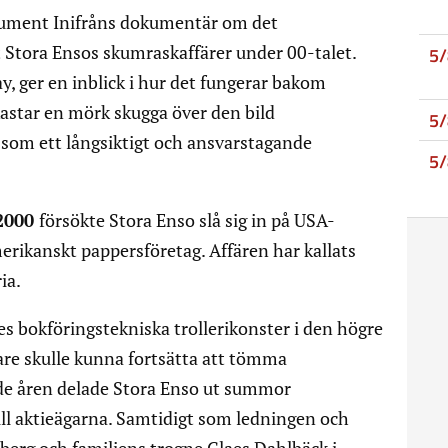
okument Inifråns dokumentär om det
 Stora Ensos skumraskaffärer under 00-talet.
5
, ger en inblick i hur det fungerar bakom
astar en mörk skugga över den bild
5
a som ett långsiktigt och ansvarstagande
5
 2000
försökte Stora Enso slå sig in på USA-
rikanskt pappersföretag. Affären har kallats
ia.
s bokföringstekniska trollerikonster i den högre
gare skulle kunna fortsätta att tömma
e åren delade Stora Enso ut summor
ll aktieägarna. Samtidigt som ledningen och