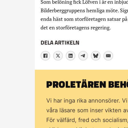
Som belöning fick Löfven i år en inbjud
Bilderberggruppens hemliga möte. Sign
enda häst som storföretagen satsar på 
det en storföretagens regering.
DELA ARTIKELN
PROLETÄREN BEHÖ
Vi har inga rika annonsörer. V
våra läsare som inser vikten 
För välfärd, fred och socialism