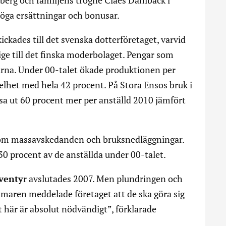
berg och familjens trogne Claes Dahlbäck i
höga ersättningar och bonusar.
ickades till det svenska dotterföretaget, varvid
ige till det finska moderbolaget. Pengar som
arna. Under 00-talet ökade produktionen per
lhet med hela 42 procent. På Stora Ensos bruk i
sa ut 60 procent mer per anställd 2010 jämfört
genom massavskedanden och bruksnedläggningar.
30 procent av de anställda under 00-talet.
venty
r avslutades 2007. Men plundringen och
ommaren meddelade företaget att de ska göra sig
t här är absolut nödvändigt”, förklarade