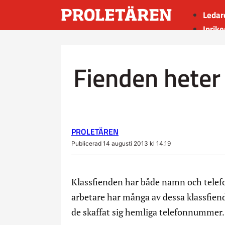
Ledar
Inrike
Utrik
Kultu
Fienden heter
Sport
Insän
PROLETÄREN
Publicerad 14 augusti 2013 kl 14.19
Klassfienden har både namn och telef
arbetare har många av dessa klassfie
de skaffat sig hemliga telefonnummer.