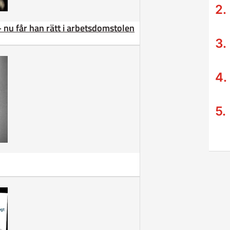
– nu får han rätt i arbetsdomstolen