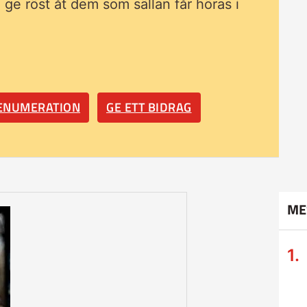
ll ge röst åt dem som sällan får höras i
RENUMERATION
GE ETT BIDRAG
ME