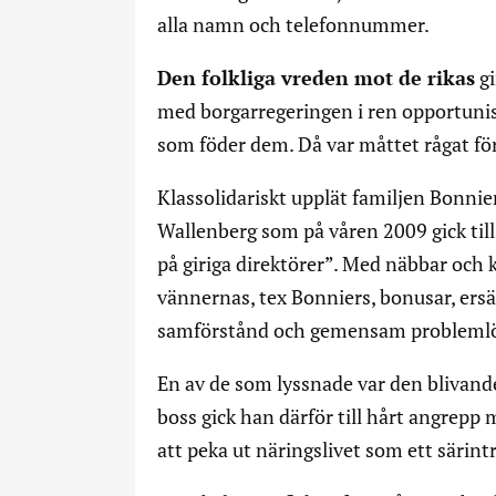
alla namn och telefonnummer.
Den folkliga vreden mot de rikas
gi
med borgarregeringen i ren opportuni
som föder dem. Då var måttet rågat fö
Klassolidariskt upplät familjen Bonni
Wallenberg som på våren 2009 gick till
på giriga direktörer”. Med näbbar och 
vännernas, tex Bonniers, bonusar, ersä
samförstånd och gemensam problemlö
En av de som lyssnade var den blivand
boss gick han därför till hårt angrepp
att peka ut näringslivet som ett särint