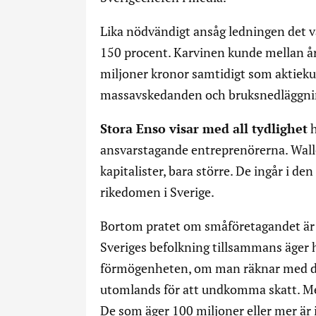
Lika nödvändigt ansåg ledningen det v
150 procent. Karvinen kunde mellan å
miljoner kronor samtidigt som aktiek
massavskedanden och bruksnedläggnin
Stora Enso visar med all tydlighet
h
ansvarstagande entreprenörerna. Walle
kapitalister, bara större. De ingår i de
rikedomen i Sverige.
Bortom pratet om småföretagandet är d
Sveriges befolkning tillsammans äger 
förmögenheten, om man räknar med de
utomlands för att undkomma skatt. Me
De som äger 100 miljoner eller mer är i