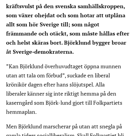
kräftsvulst på den svenska samhällskroppen,
som växer ohejdat och som hotar att utplåna
allt som hör Sverige till; som något
främmande och otäckt, som måste hållas efter
och helst skäras bort. Björklund bygger broar
åt Sverige-demokraterna.
”Kan Björklund överhuvudtaget öppna munnen
utan att tala om förbud”, suckade en liberal
krönikör dagen efter hans slöjutspel. Alla
liberaler känner sig inte riktigt hemma på den
kaserngård som Björk-lund gjort till Folkpartiets
hemmaplan.
Men Björklund marscherar på utan att snegla på
gamla tiders socialliberalism. Skall Folkpartiet bli