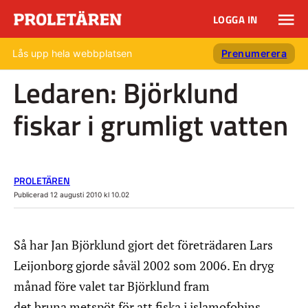
LOGGA IN
Lås upp hela webbplatsen
Prenumerera
Ledaren: Björklund
fiskar i grumligt vatten
PROLETÄREN
Publicerad 12 augusti 2010 kl 10.02
Så har Jan Björklund gjort det företrädaren Lars
Leijonborg gjorde såväl 2002 som 2006. En dryg
månad före valet tar Björklund fram
det bruna metspöt för att fiska i islamofobins