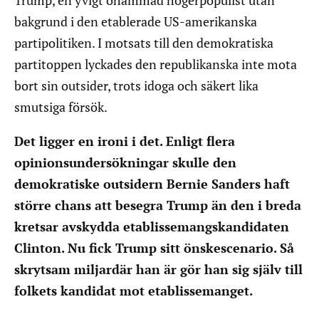
Trump, en yvigt ohämmad högerpopulist utan
bakgrund i den etablerade US-amerikanska
partipolitiken. I motsats till den demokratiska
partitoppen lyckades den republikanska inte mota
bort sin outsider, trots idoga och säkert lika
smutsiga försök.
Det ligger en ironi i det. Enligt flera
opinionsundersökningar skulle den
demokratiske outsidern Bernie Sanders haft
större chans att besegra Trump än den i breda
kretsar avskydda etablissemangskandidaten
Clinton. Nu fick Trump sitt önskescenario. Så
skrytsam miljardär han är gör han sig själv till
folkets kandidat mot etablissemanget.