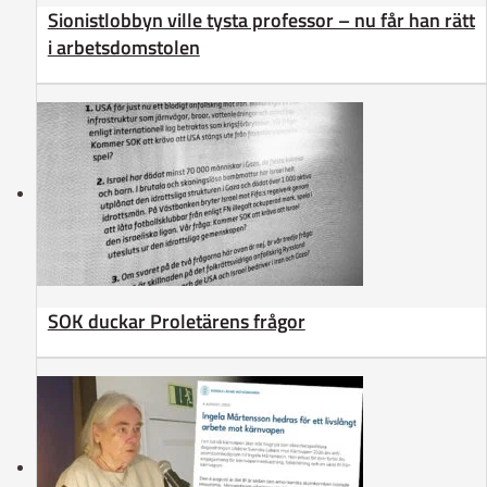
Sionistlobbyn ville tysta professor – nu får han rätt
i arbetsdomstolen
SOK duckar Proletärens frågor