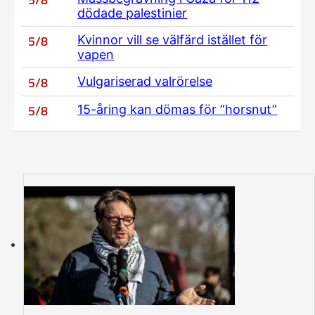
dödade palestinier
5/8
Kvinnor vill se välfärd istället för
vapen
5/8
Vulgariserad valrörelse
5/8
15-åring kan dömas för ”horsnut”