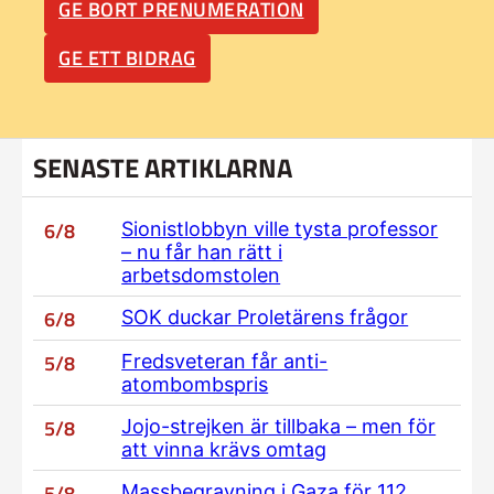
GE BORT PRENUMERATION
GE ETT BIDRAG
SENASTE ARTIKLARNA
6/8
Sionistlobbyn ville tysta professor
– nu får han rätt i
arbetsdomstolen
6/8
SOK duckar Proletärens frågor
5/8
Fredsveteran får anti-
atombombspris
5/8
Jojo-strejken är tillbaka – men för
att vinna krävs omtag
5/8
Massbegravning i Gaza för 112