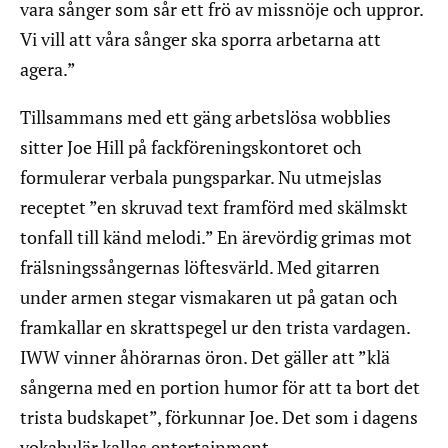
vara sånger som sår ett frö av missnöje och uppror.
Vi vill att våra sånger ska sporra arbetarna att
agera.”
Tillsammans med ett gäng arbetslösa wobblies
sitter Joe Hill på fackföreningskontoret och
formulerar verbala pungsparkar. Nu utmejslas
receptet ”en skruvad text framförd med skälmskt
tonfall till känd melodi.” En ärevördig grimas mot
frälsningssångernas löftesvärld. Med gitarren
under armen stegar vismakaren ut på gatan och
framkallar en skrattspegel ur den trista vardagen.
IWW vinner åhörarnas öron. Det gäller att ”klä
sångerna med en portion humor för att ta bort det
trista budskapet”, förkunnar Joe. Det som i dagens
vokabulär kallas entertainment.