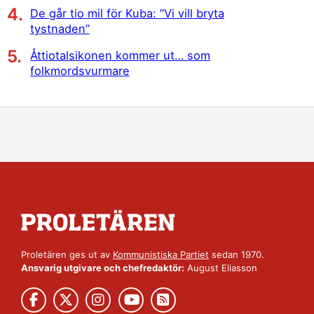
De går tio mil för Kuba: ”Vi vill bryta
tystnaden”
Åttiotalsikonen kommer ut… som
folkmordsvurmare
Proletären ges ut av
Kommunistiska Partiet
sedan 1970.
Ansvarig utgivare och chefredaktör:
August Eliasson