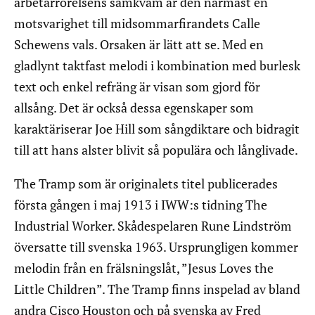
arbetarrörelsens samkväm är den närmast en
motsvarighet till midsommarfirandets Calle
Schewens vals. Orsaken är lätt att se. Med en
gladlynt taktfast melodi i kombination med burlesk
text och enkel refräng är visan som gjord för
allsång. Det är också dessa egenskaper som
karaktäriserar Joe Hill som sångdiktare och bidragit
till att hans alster blivit så populära och långlivade.
The Tramp som är originalets titel publicerades
första gången i maj 1913 i IWW:s tidning The
Industrial Worker. Skådespelaren Rune Lindström
översatte till svenska 1963. Ursprungligen kommer
melodin från en frälsningslåt, ”Jesus Loves the
Little Children”. The Tramp finns inspelad av bland
andra Cisco Houston och på svenska av Fred