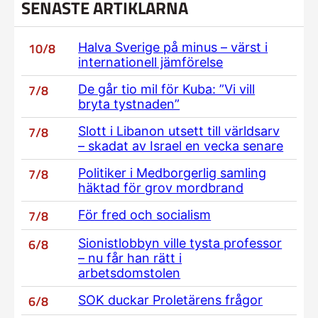
SENASTE ARTIKLARNA
10/8
Halva Sverige på minus – värst i
internationell jämförelse
7/8
De går tio mil för Kuba: ”Vi vill
bryta tystnaden”
7/8
Slott i Libanon utsett till världsarv
– skadat av Israel en vecka senare
7/8
Politiker i Medborgerlig samling
häktad för grov mordbrand
7/8
För fred och socialism
6/8
Sionistlobbyn ville tysta professor
– nu får han rätt i
arbetsdomstolen
6/8
SOK duckar Proletärens frågor