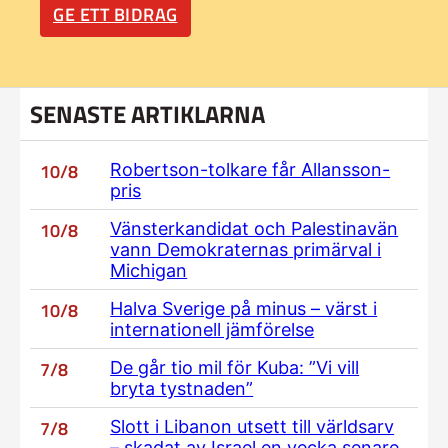
GE ETT BIDRAG
SENASTE ARTIKLARNA
10/8
Robertson-tolkare får Allansson-
pris
10/8
Vänsterkandidat och Palestinavän
vann Demokraternas primärval i
Michigan
10/8
Halva Sverige på minus – värst i
internationell jämförelse
7/8
De går tio mil för Kuba: ”Vi vill
bryta tystnaden”
7/8
Slott i Libanon utsett till världsarv
– skadat av Israel en vecka senare