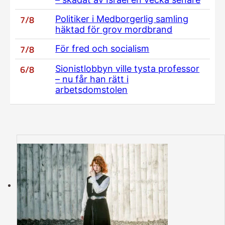
7/8
Politiker i Medborgerlig samling
häktad för grov mordbrand
7/8
För fred och socialism
6/8
Sionistlobbyn ville tysta professor
– nu får han rätt i
arbetsdomstolen