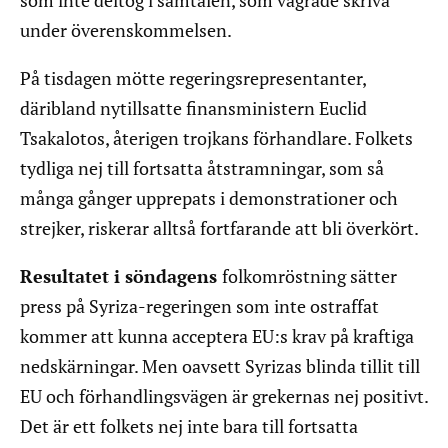
som inte deltog i samtalen, som vägrade skriva
under överenskommelsen.
På tisdagen mötte regeringsrepresentanter,
däribland nytillsatte finansministern Euclid
Tsakalotos, återigen trojkans förhandlare. Folkets
tydliga nej till fortsatta åtstramningar, som så
många gånger upprepats i demonstrationer och
strejker, riskerar alltså fortfarande att bli överkört.
Resultatet i söndagens
folkomröstning sätter
press på Syriza-regeringen som inte ostraffat
kommer att kunna acceptera EU:s krav på kraftiga
nedskärningar. Men oavsett Syrizas blinda tillit till
EU och förhandlingsvägen är grekernas nej positivt.
Det är ett folkets nej inte bara till fortsatta