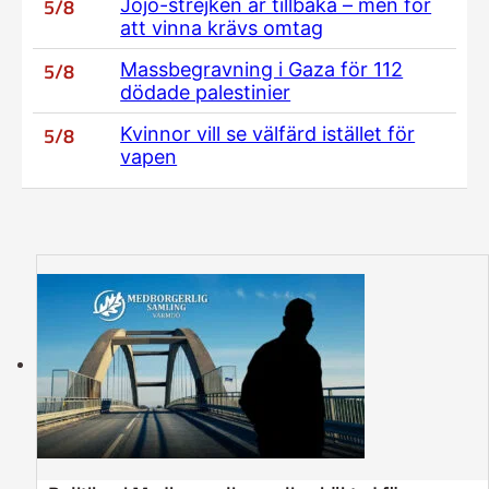
5/8
Jojo-strejken är tillbaka – men för
att vinna krävs omtag
5/8
Massbegravning i Gaza för 112
dödade palestinier
5/8
Kvinnor vill se välfärd istället för
vapen