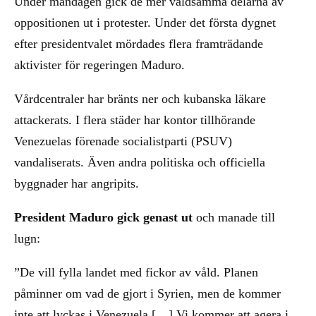
Under måndagen gick de mer våldsamma delarna av
oppositionen ut i protester. Under det första dygnet
efter presidentvalet mördades flera framträdande
aktivister för regeringen Maduro.
Vårdcentraler har bränts ner och kubanska läkare
attackerats. I flera städer har kontor tillhörande
Venezuelas förenade socialistparti (PSUV)
vandaliserats. Även andra politiska och officiella
byggnader har angripits.
President Maduro gick genast ut
och manade till
lugn:
”De vill fylla landet med fickor av våld. Planen
påminner om vad de gjort i Syrien, men de kommer
inte att lyckas i Venezuela […] Vi kommer att agera i