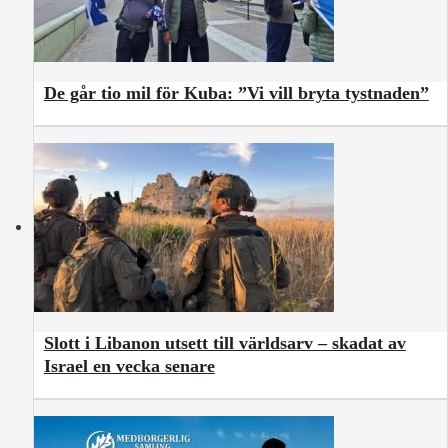
De går tio mil för Kuba: ”Vi vill bryta tystnaden”
Slott i Libanon utsett till världsarv – skadat av
Israel en vecka senare