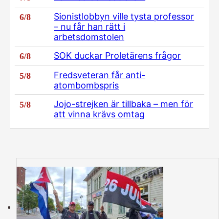
Sionistlobbyn ville tysta professor
6/8
– nu får han rätt i
arbetsdomstolen
SOK duckar Proletärens frågor
6/8
Fredsveteran får anti-
5/8
atombombspris
Jojo-strejken är tillbaka – men för
5/8
att vinna krävs omtag