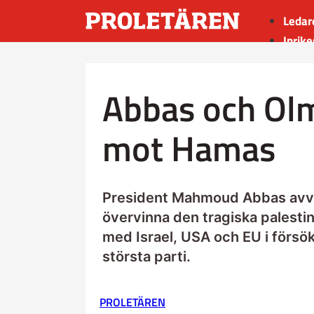
Ledar
Inrike
Utrik
Kultu
Abbas och Ol
Sport
Insän
mot Hamas
President Mahmoud Abbas avvisar
övervinna den tragiska palestins
med Israel, USA och EU i försö
största parti.
PROLETÄREN