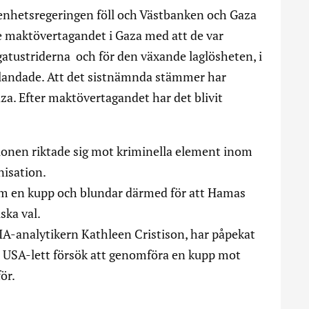
a enhetsregeringen föll och Västbanken och Gaza
e maktövertagandet i Gaza med att de var
 gatustriderna och för den växande laglösheten, i
blandade. Att det sistnämnda stämmer har
za. Efter maktövertagandet har det blivit
ionen riktade sig mot kriminella element inom
nisation.
m en kupp och blundar därmed för att Hamas
ska val.
IA-analytikern Kathleen Cristison, har påpekat
ett USA-lett försök att genomföra en kupp mot
ör.