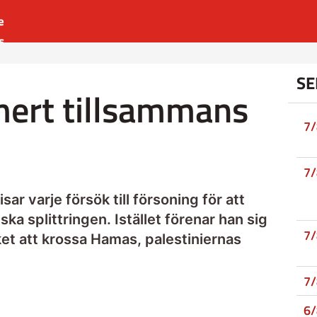
e
s
es
SE
r
mert tillsammans
t
7
7
 varje försök till försoning för att
ka splittringen. Istället förenar han sig
7
ket att krossa Hamas, palestiniernas
7
6