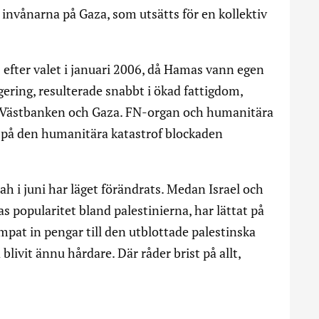
invånarna på Gaza, som utsätts för en kollektiv
fter valet i januari 2006, då Hamas vann egen
gering, resulterade snabbt i ökad fattigdom,
e Västbanken och Gaza. FN-organ och humanitära
 på den humanitära katastrof blockaden
h i juni har läget förändrats. Medan Israel och
as popularitet bland palestinierna, har lättat på
pat in pengar till den utblottade palestinska
ivit ännu hårdare. Där råder brist på allt,