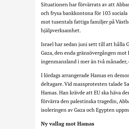
Situationen har förvärrats av att Abbas
och frysa bankkontona för 103 sociala 
mot tusentals fattiga familjer på Väs
hjälpverksamhet.
Israel har sedan juni sett till att håll
Gaza, den enda gränsövergången mot Eg
ingenmansland i mer än två månader, e
I lördags arrangerade Hamas en demon
deltagare. Vid massprotesten talade S
Hamas. Han krävde att EU ska häva den
förvärra den palestinska tragedin, Abba
isoleringen av Gaza och Egypten uppma
Ny vallag mot Hamas