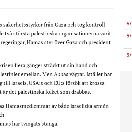
6
hs säkerhetsstyrkor från Gaza och tog kontroll
e två största palestinska organisationerna varit
5
å regeringar, Hamas styr över Gaza och president
5
isen flera gånger sträckt ut sin hand och
lestinier emellan. Men Abbas vägrar. Istället har
 till Israels, USA:s och EU:s försök att krossa
 är det palestinska folket som drabbas.
pas Hamasmedlemmar av både israeliska armén
ch
amas har tvingats stänga.