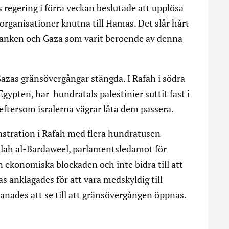
 regering i förra veckan beslutade att upplösa
organisationer knutna till Hamas. Det slår hårt
tbanken och Gaza som varit beroende av denna
a Gazas gränsövergångar stängda. I Rafah i södra
ypten, har hundratals palestinier suttit fast i
ftersom isralerna vägrar låta dem passera.
stration i Rafah med flera hundratusen
alah al-Bardaweel, parlamentsledamot för
 ekonomiska blockaden och inte bidra till att
s anklagades för att vara medskyldig till
nades att se till att gränsövergången öppnas.