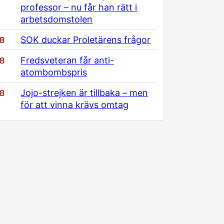
professor – nu får han rätt i
arbetsdomstolen
/8
SOK duckar Proletärens frågor
/8
Fredsveteran får anti-
atombombspris
/8
Jojo-strejken är tillbaka – men
för att vinna krävs omtag