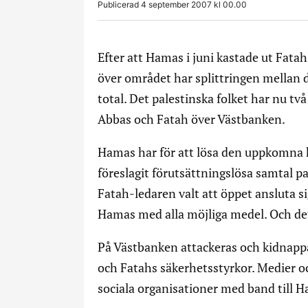
Publicerad 4 september 2007 kl 00.00
Efter att Hamas i juni kastade ut Fata
över området har splittringen mellan d
total. Det palestinska folket har nu tv
Abbas och Fatah över Västbanken.
Hamas har för att lösa den uppkomna kr
föreslagit förutsättningslösa samtal pa
Fatah-ledaren valt att öppet ansluta sig
Hamas med alla möjliga medel. Och det
På Västbanken attackeras och kidnap
och Fatahs säkerhetsstyrkor. Medier o
sociala organisationer med band till H