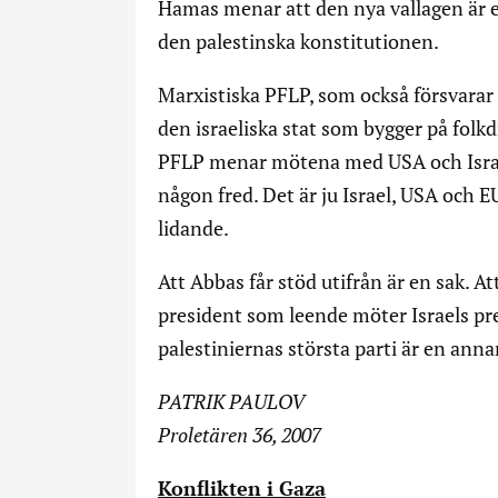
Hamas menar att den nya vallagen är 
den palestinska konstitutionen.
Marxistiska PFLP, som också försvarar
den israeliska stat som bygger på folkd
PFLP menar mötena med USA och Israel i
någon fred. Det är ju Israel, USA och EU
lidande.
Att Abbas får stöd utifrån är en sak. At
president som leende möter Israels p
palestiniernas största parti är en anna
PATRIK PAULOV
Proletären 36, 2007
Konflikten i Gaza