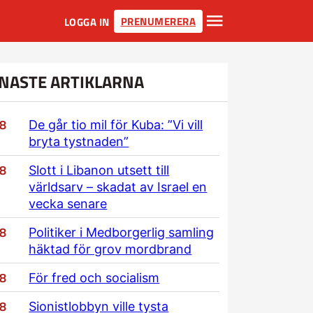
PRENUMERERA
LOGGA IN
NASTE ARTIKLARNA
/8
De går tio mil för Kuba: ”Vi vill
bryta tystnaden”
/8
Slott i Libanon utsett till
världsarv – skadat av Israel en
vecka senare
/8
Politiker i Medborgerlig samling
häktad för grov mordbrand
/8
För fred och socialism
/8
Sionistlobbyn ville tysta