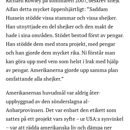
Richard Rowley på sommaren 2007, beskrev shejk
Aifan detta mycket öppenhjärtligt: ”Saddam
Hussein stödde vissa stammar och vissa shejker.
Han utnyttjade en del shejker och den makt de
hade i sina områden. Stödet bestod först av pengar.
Han stödde dem med stora projekt, med pengar
och han gjorde dem mycket rika. Ni förstår man
kan göra upp med vem som helst i Irak med hjälp
av pengar. Amerikanerna gjorde upp samma plan
omfattande alla shejker.”
Amerikanernas huvudmål var aldrig åter-
uppbyggnad av den sönderslagna al-
Anbarprovinsen. Det var enbart den etikett som
sattes på ett projekt vars syfte – ur USA:s synvinkel
– var att rädda amerikanska liv och dämpa ner