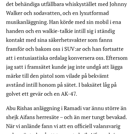
det behändiga utfällbara whiskystället med Johnny
Walker och sodavatten, och en lyxutformad
musikanläggning. Han körde med sin mobil i ena
handen och en walkie-talkie intill sig i ständig
kontakt med sina säkerhetsvakter som fanns
framför och bakom oss i SUV:ar och han fortsatte
att i entusiastiska ordalag konversera oss. Eftersom
jag satt i framsätet kunde jag inte undgå att lägga
märke till den pistol som vilade på bekvämt
avstånd intill honom på sätet. I baksätet låg på
golvet ett gevär och en AK-47.
Abu Rishas anläggning i Ramadi var ännu större än
shejk Aifans herresäte – och än mer tungt bevakad.
När vi anlände fann vi att en officiell valansvarig