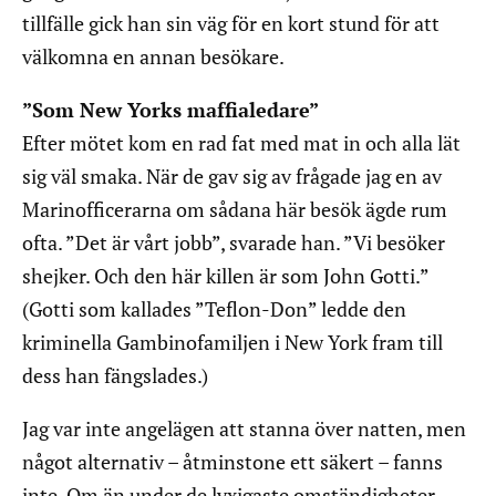
tillfälle gick han sin väg för en kort stund för att
välkomna en annan besökare.
”Som New Yorks maffialedare”
Efter mötet kom en rad fat med mat in och alla lät
sig väl smaka. När de gav sig av frågade jag en av
Marinofficerarna om sådana här besök ägde rum
ofta. ”Det är vårt jobb”, svarade han. ”Vi besöker
shejker. Och den här killen är som John Gotti.”
(Gotti som kallades ”Teflon-Don” ledde den
kriminella Gambinofamiljen i New York fram till
dess han fängslades.)
Jag var inte angelägen att stanna över natten, men
något alternativ – åtminstone ett säkert – fanns
inte. Om än under de lyxigaste omständigheter