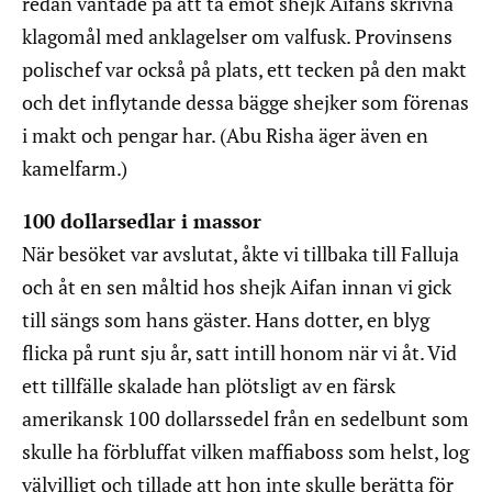
redan väntade på att ta emot shejk Aifans skrivna
klagomål med anklagelser om valfusk. Provinsens
polischef var också på plats, ett tecken på den makt
och det inflytande dessa bägge shejker som förenas
i makt och pengar har. (Abu Risha äger även en
kamelfarm.)
100 dollarsedlar i massor
När besöket var avslutat, åkte vi tillbaka till Falluja
och åt en sen måltid hos shejk Aifan innan vi gick
till sängs som hans gäster. Hans dotter, en blyg
flicka på runt sju år, satt intill honom när vi åt. Vid
ett tillfälle skalade han plötsligt av en färsk
amerikansk 100 dollarssedel från en sedelbunt som
skulle ha förbluffat vilken maffiaboss som helst, log
välvilligt och tillade att hon inte skulle berätta för