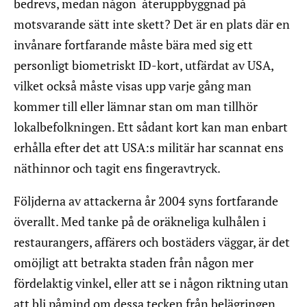
bedrevs, medan någon återuppbyggnad på
motsvarande sätt inte skett? Det är en plats där en
invånare fortfarande måste bära med sig ett
personligt biometriskt ID-kort, utfärdat av USA,
vilket också måste visas upp varje gång man
kommer till eller lämnar stan om man tillhör
lokalbefolkningen. Ett sådant kort kan man enbart
erhålla efter det att USA:s militär har scannat ens
näthinnor och tagit ens fingeravtryck.
Följderna av attackerna år 2004 syns fortfarande
överallt. Med tanke på de oräkneliga kulhålen i
restaurangers, affärers och bostäders väggar, är det
omöjligt att betrakta staden från någon mer
fördelaktig vinkel, eller att se i någon riktning utan
att bli påmind om dessa tecken från belägringen.