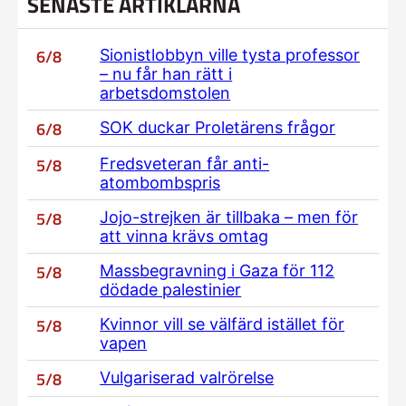
SENASTE ARTIKLARNA
6/8
Sionistlobbyn ville tysta professor
– nu får han rätt i
arbetsdomstolen
6/8
SOK duckar Proletärens frågor
5/8
Fredsveteran får anti-
atombombspris
5/8
Jojo-strejken är tillbaka – men för
att vinna krävs omtag
5/8
Massbegravning i Gaza för 112
dödade palestinier
5/8
Kvinnor vill se välfärd istället för
vapen
5/8
Vulgariserad valrörelse