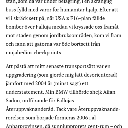
stan, som då var under belägring, i en skranglig
buss fylld med varor för humanitär hjälp. Efter att
vi i skräck sett på, när USA:s F16-plan fällde
bomber över Falluja medan vi kryssade oss framåt
mot staden genom jordbruksområden, kom vi fram
och fann att gatorna var öde bortsett från
mujahedins checkpoints.
Att påstå att mitt senaste transportsätt var en
uppgradering (som gjorde mig lätt desorienterad)
jämfört med 2004 är (minst sagt) ett
understatement. Min BMW tillhörde shejk Aifan
Sadun, ordförande för Fallujas
Återuppvaknanderåd. Tack vare Återuppvaknande-
rörelsen som började formeras 2006 i al-
Anbarprovinsen, då sunniupprorets cent-rum – och