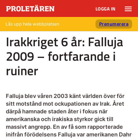
LOGGA IN
Lås upp hela webbplatsen
Prenumerera
Irakkriget 6 år: Falluja
2009 – fortfarande i
ruiner
Falluja blev våren 2003 känt världen över för
sitt motstånd mot ockupationen av Irak. Året
därpå hamnade staden åter i fokus när
amerikanska och irakiska styrkor gick till
massivt angrepp. En av få som rapporterade
inifrån förödelsens Falluja var amerikanen Dahr