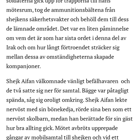
soldaterna gick upp för trapporna till hans
mötesrum, tog de ammunitionsbältena från
shejkens säkerhetsvakter och behöll dem till dess
de lämnade området. Det var en liten påminnelse
om vem det är som har sista ordet i denna del av
Irak och om hur långt förtroendet sträcker sig
mellan dessa av omständigheterna skapade
kompanjoner.
Shejk Aifan välkomnade vänligt befälhavaren och
de två satte sig ner för samtal. Bägge var påtagligt
spända, såg sig oroligt omkring. Shejk Aifan lekte
nervöst med sin bönekedja, rörde sina ben som ett
nervöst skolbarn, medan han berättade för sin gäst
hur bra allting gick. Mötet avbröts upprepade
gångar av mobilsamtal till shejken och vid ett