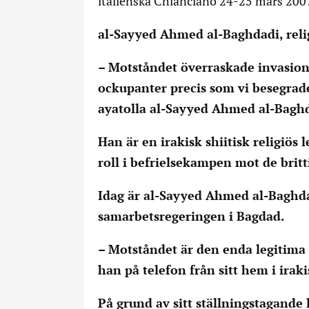
italienska Chianciano 24-25 mars 2007
al-Sayyed Ahmed al-Baghdadi, religi
– Motståndet överraskade invasion
ockupanter precis som vi besegrade
ayatolla al-Sayyed Ahmed al-Baghd
Han är en irakisk shiitisk religiös 
roll i befrielsekampen mot de brit
Idag är al-Sayyed Ahmed al-Baghd
samarbetsregeringen i Bagdad.
– Motståndet är den enda legitima 
han på telefon från sitt hem i iraki
På grund av sitt ställningstagande 