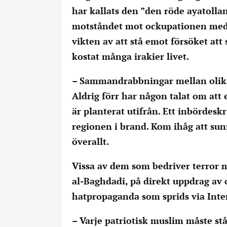
har kallats den ”den röde ayatolla
motståndet mot ockupationen med 
vikten av att stå emot försöket att 
kostat många irakier livet.
– Sammandrabbningar mellan olika 
Aldrig förr har någon talat om att 
är planterat utifrån. Ett inbördeskri
regionen i brand. Kom ihåg att sun
överallt.
Vissa av dem som bedriver terror m
al-Baghdadi, på direkt uppdrag av
hatpropaganda som sprids via Inte
– Varje patriotisk muslim måste st