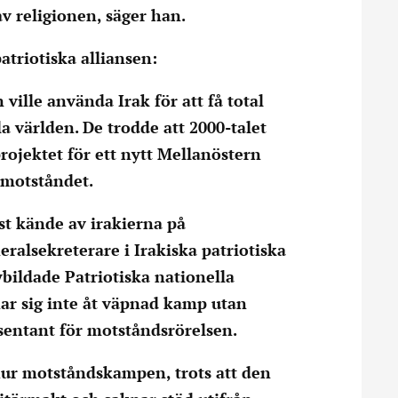
av religionen, säger han.
atriotiska alliansen:
ille använda Irak för att få total
a världen. De trodde att 2000-talet
rojektet för ett nytt Mellanöstern
a motståndet.
st kände av irakierna på
alsekreterare i Irakiska patriotiska
ybildade Patriotiska nationella
ar sig inte åt väpnad kamp utan
esentant för motståndsrörelsen.
hur motståndskampen, trots att den