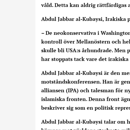
våld. Detta kan aldrig rättfärdigas 
Abdul Jabbar al-Kubaysi, Irakiska p
– De neokonservativa i Washington v
kontroll över Mellanöstern och hel
skulle bli USA:s århundrade. Men p
har stoppats tack vare det irakisk
Abdul Jabbar al-Kubaysi är den me
motståndskonferensen. Han är gener
alliansen (IPA) och talesman för n
islamiska fronten. Denna front ägn
beskriver sig som en politisk repr
Abdul Jabbar al-Kubaysi talar om 