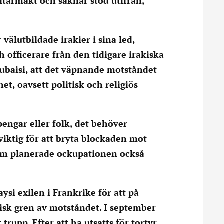
itärmakt och saknar stöd utifrån,
välutbildade irakier i sina led,
officerare från den tidigare irakiska
Kubaisi, att det väpnande motståndet
et, oavsett politisk och religiös
engar eller folk, det behöver
viktig för att bryta blockaden mot
 som planerade ockupationen också
si exilen i Frankrike för att på
tisk gren av motståndet. I september
upp. Efter att ha utsatts för tortyr