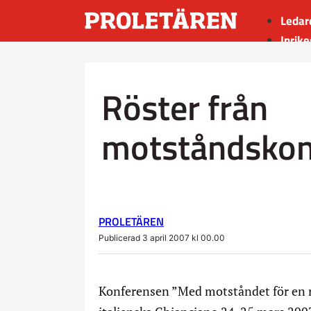
Ledar
Inrike
Utrik
Kultu
Röster från
Sport
Insän
motståndskon
PROLETÄREN
Publicerad 3 april 2007 kl 00.00
Konferensen ”Med motståndet för en rä