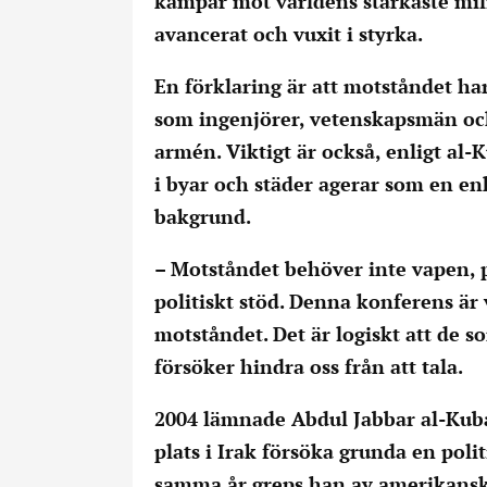
kämpar mot världens starkaste mil
avancerat och vuxit i styrka.
En förklaring är att motståndet har 
som ingenjörer, vetenskapsmän och 
armén. Viktigt är också, enligt al-
i byar och städer agerar som en enh
bakgrund.
– Motståndet behöver inte vapen, p
politiskt stöd. Denna konferens är 
motståndet. Det är logiskt att de
försöker hindra oss från att tala.
2004 lämnade Abdul Jabbar al-Kubay
plats i Irak försöka grunda en poli
samma år greps han av amerikansk tr