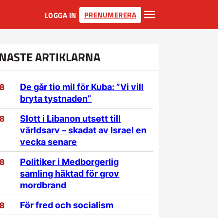
PRENUMERERA
LOGGA IN
NASTE ARTIKLARNA
/8
De går tio mil för Kuba: ”Vi vill
bryta tystnaden”
/8
Slott i Libanon utsett till
världsarv – skadat av Israel en
vecka senare
/8
Politiker i Medborgerlig
samling häktad för grov
mordbrand
/8
För fred och socialism