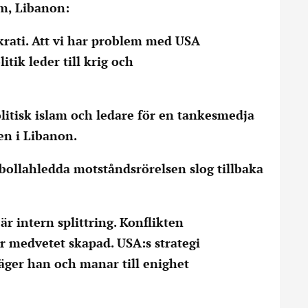
am, Libanon:
okrati. Att vi har problem med USA
itik leder till krig och
olitisk islam och ledare för en tankesmedja
en i Libanon.
bollahledda motståndsrörelsen slog tillbaka
är intern splittring. Konflikten
är medvetet skapad. USA:s strategi
 säger han och manar till enighet