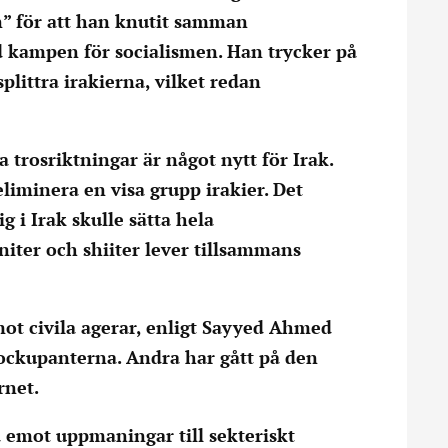
n” för att han knutit samman
kampen för socialismen. Han trycker på
splittra irakierna, vilket redan
trosriktningar är något nytt för Irak.
eliminera en visa grupp irakier. Det
g i Irak skulle sätta hela
niter och shiiter lever tillsammans
ot civila agerar, enligt Sayyed Ahmed
 ockupanterna. Andra har gått på den
rnet.
å emot uppmaningar till sekteriskt