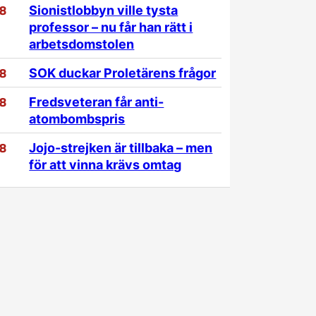
/8
Sionistlobbyn ville tysta
professor – nu får han rätt i
arbetsdomstolen
/8
SOK duckar Proletärens frågor
/8
Fredsveteran får anti-
atombombspris
/8
Jojo-strejken är tillbaka – men
för att vinna krävs omtag