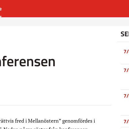
e
s
es
SE
r
t
7
ferensen
7
7
ttvis fred i Mellanöstern” genomfördes i
7