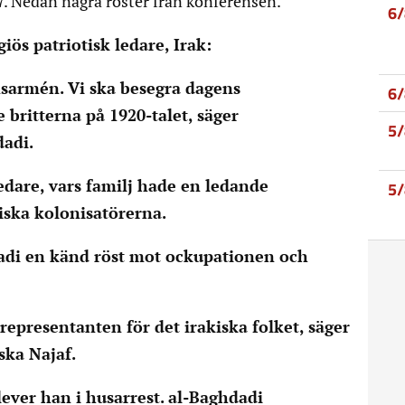
. Nedan några röster från konferensen.
6
ös patriotisk ledare, Irak:
sarmén. Vi ska besegra dagens
6
 britterna på 1920-talet, säger
5
adi.
ledare, vars familj hade en ledande
5
tiska kolonisatörerna.
adi en känd röst mot ockupationen och
representanten för det irakiska folket, säger
ska Najaf.
lever han i husarrest. al-Baghdadi