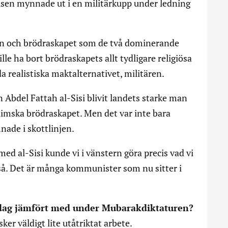
relsen mynnade ut i en militärkupp under ledning
en och brödraskapet som de två dominerande
lle ha bort brödraskapets allt tydligare religiösa
a realistiska maktalternativet, militären.
n Abdel Fattah al-Sisi blivit landets starke man
limska brödraskapet. Men det var inte bara
ade i skottlinjen.
ed al-Sisi kunde vi i vänstern göra precis vad vi
ckså. Det är många kommunister som nu sitter i
 idag jämfört med under Mubarakdiktaturen?
sker väldigt lite utåtriktat arbete.