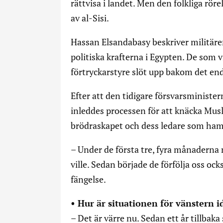
rättvisa i landet. Men den folkliga rö
av al-Sisi.
Hassan Elsandabasy beskriver militär
politiska krafterna i Egypten. De som vi
förtryckarstyre slöt upp bakom det end
Efter att den tidigare försvarsminister
inleddes processen för att knäcka Mus
brödraskapet och dess ledare som hamn
– Under de första tre, fyra månaderna m
ville. Sedan började de förfölja oss o
fängelse.
• Hur är situationen för vänstern
– Det är värre nu. Sedan ett år tillbaka 