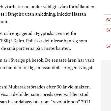
och vi arbetar nu under väldigt svåra förhållanden.
oss i fängelse utan anledning, inleder Hassan
6
onom.
5
et och engagerad i Egyptiska centret för
SR) i Kairo. Politiskt definierar han sig som
5
 de små partierna på vänsterkanten.
 är i Sverige på besök. De senaste åren har varit
llen har den folkliga massmobiliseringen tvingat
osni Mubarak störtades efter 30 år vid makten.
visa. I de bilder som spreds över världen stod
assan Elsandabasy talar om ”revolutionen” 2011