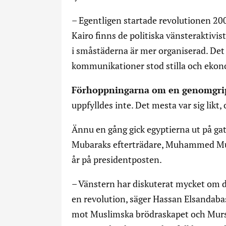
– Egentligen startade revolutionen 200
Kairo finns de politiska vänsteraktiv
i småstäderna är mer organiserad. Det v
kommunikationer stod stilla och ekon
Förhoppningarna om en genomgri
uppfylldes inte. Det mesta var sig likt,
Ännu en gång gick egyptierna ut på gat
Mubaraks efterträdare, Muhammed Murs
år på presidentposten.
– Vänstern har diskuterat mycket om de
en revolution, säger Hassan Elsandabas
mot Muslimska brödraskapet och Mursi.