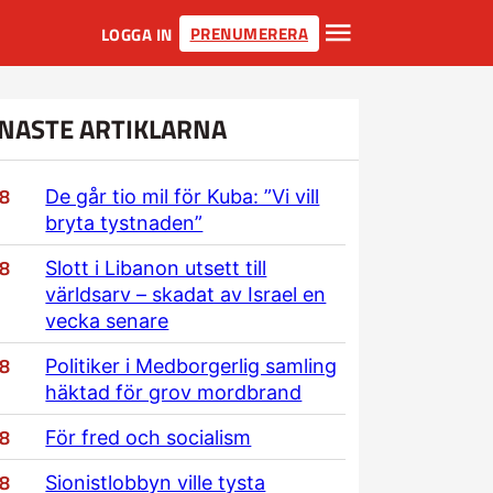
PRENUMERERA
LOGGA IN
NASTE ARTIKLARNA
/8
De går tio mil för Kuba: ”Vi vill
bryta tystnaden”
/8
Slott i Libanon utsett till
världsarv – skadat av Israel en
vecka senare
/8
Politiker i Medborgerlig samling
häktad för grov mordbrand
/8
För fred och socialism
/8
Sionistlobbyn ville tysta