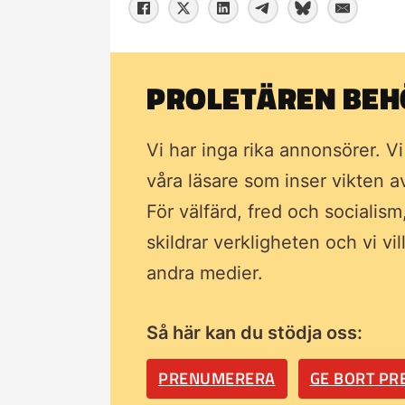
PROLETÄREN BEHÖ
Vi har inga rika annonsörer. V
våra läsare som inser vikten 
För välfärd, fred och socialism
skildrar verkligheten och vi vi
andra medier.
Så här kan du stödja oss:
PRENUMERERA
GE BORT P