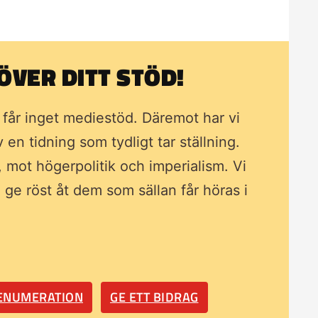
VER DITT STÖD!
i får inget mediestöd. Däremot har vi
av en tidning som
tydligt tar ställning.
, mot högerpolitik och imperialism. Vi
ll ge röst åt dem som sällan får höras i
RENUMERATION
GE ETT BIDRAG