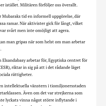
 istället. Militären förföljer oss överallt.
 Mubaraks tid en informell uppgörelse, där
a ramar. När aktivister gick för långt, vilket
 var svårt men inte omöjligt att agera.
u kan man gripas när som helst om man arbetar
.
Elsandabasy arbetar för, Egyptiska centret för
SR), riktar in sig på att i det rådande läget
ociala rättigheter.
en intellektuella vänstern i tiomiljonersstaden
etarklassen. Även om det var strejkerna som
te lyckats vinna något större inflytande i