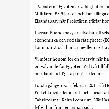
– Vänstern i Egypten är väldigt liten, 
Militären förföljer oss och kan slänga 
Elsandabasy när Proletären träffar h
Hassan Elsandabasy är advokat till yrk
ekonomiska och sociala rättigheter (ECE
kommunist och han är medlem i ett av
Vi möter honom för en intervju när han
omvälvande för Egypten. Vid två tillfä
bort landets högsta politiska ledare.
Första gången var i februari 2011 då H
Folket krävde demokrati och social rätt
Tahrirtorget i Kairo i centrum. När H
lyfter han fram en annan sida.