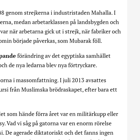
8 genom strejkerna i industristaden Mahalla. I
isterna, medan arbetarklassen på landsbygden och
ar när arbetarna gick ut i strejk, när fabriker och
omin började påverkas, som Mubarak föll.
pande
förändring av det egyptiska samhället
 och de nya ledarna blev nya förtryckare.
orna i massomfattning. I juli 2013 avsattes
i från Muslimska brödraskapet, efter bara ett
t som hände förra året var en militärkupp eller
y. Vad vi såg på gatorna var en enorm rörelse
 De agerade diktatoriskt och det fanns ingen