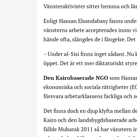
Vänsteraktivister sitter hemma och läser
Enligt Hassan Elsandabasy fanns under
vänsterns arbete accepterades inom viss
hände ofta, slängdes de i fängelse. Det
– Under al-Sisi finns inget sådant. N
öppet. Det är ett mer diktatoriskt styre
Den Kairobaserade NGO
som Hassan 
ekonomiska och sociala rättigheter (ECE
försvara arbetarklassens fackliga och s
Det finns dock en djup klyfta mellan d
Kairo och den landsbygdsbaserade arb
fällde Mubarak 2011 så har vänstern in