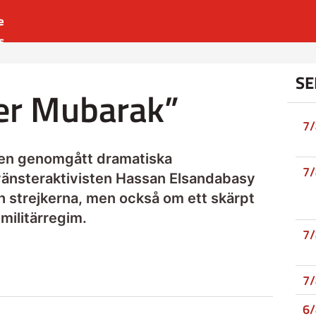
e
s
es
SE
r
er Mubarak”
t
7
ren genomgått dramatiska
7
änsteraktivisten Hassan Elsandabasy
 strejkerna, men också om ett skärpt
 militärregim.
7
7
6