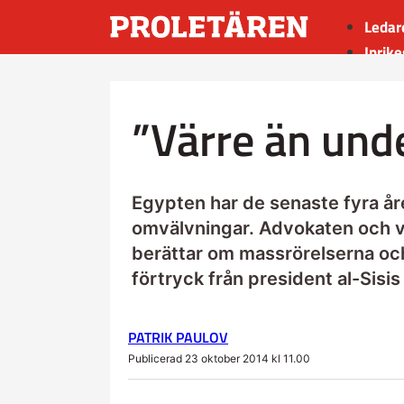
Ledar
Inrike
Utrik
Kultu
”Värre än und
Sport
Insän
Egypten har de senaste fyra å
omvälvningar. Advokaten och v
berättar om massrörelserna och
förtryck från president al-Sisis
PATRIK PAULOV
Publicerad 23 oktober 2014 kl 11.00