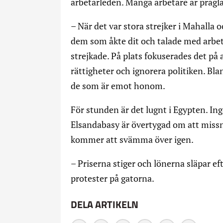
arbetarleden. Många arbetare är prägla
– När det var stora strejker i Mahalla o
dem som åkte dit och talade med arbet
strejkade. På plats fokuserades det p
rättigheter och ignorera politiken. Bl
de som är emot honom.
För stunden är det lugnt i Egypten. In
Elsandabasy är övertygad om att missn
kommer att svämma över igen.
– Priserna stiger och lönerna släpar ef
protester på gatorna.
DELA ARTIKELN