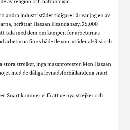
de av religion och nationalism.
ch andra industristäder tidigare i år var jag en av
arna, berättar Hassan Elsandabasy. 25.000
å att tala med dem om kampen för arbetarnas
and arbetarna finns både de som stöder al-Sisi och
ga stora strejker, inga massprotester. Men Hassan
öjet med de dåliga levnadsförhållandena snart
ter. Snart kommer vi få att se nya strejker och