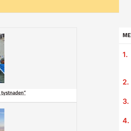
ME
ta tystnaden”