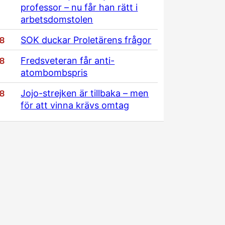
professor – nu får han rätt i
arbetsdomstolen
/8
SOK duckar Proletärens frågor
/8
Fredsveteran får anti-
atombombspris
/8
Jojo-strejken är tillbaka – men
för att vinna krävs omtag