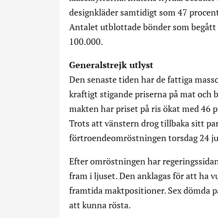
designkläder samtidigt som 47 procent
Antalet utblottade bönder som begått 
100.000.
Generalstrejk utlyst
Den senaste tiden har de fattiga mass
kraftigt stigande priserna på mat och 
makten har priset på ris ökat med 46 
Trots att vänstern drog tillbaka sitt 
förtroendeomröstningen torsdag 24 jul
Efter omröstningen har regeringssidan
fram i ljuset. Den anklagas för att ha
framtida maktpositioner. Sex dömda parl
att kunna rösta.