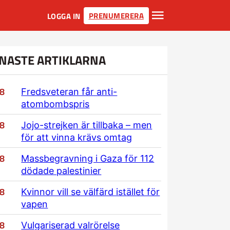
PRENUMERERA
LOGGA IN
NASTE ARTIKLARNA
/8
Fredsveteran får anti-
atombombspris
/8
Jojo-strejken är tillbaka – men
för att vinna krävs omtag
/8
Massbegravning i Gaza för 112
dödade palestinier
/8
Kvinnor vill se välfärd istället för
vapen
/8
Vulgariserad valrörelse