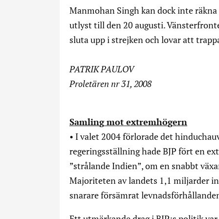
Manmohan Singh kan dock inte räkna m
utlyst till den 20 augusti. Vänsterfron
sluta upp i strejken och lovar att tra
PATRIK PAULOV
Proletären nr 31, 2008
Samlin
g
mot extremhö
g
ern
• I valet 2004 förlorade det hinduchauv
regeringsställning hade BJP fört en ext
”strålande Indien”, om en snabbt väx
Majoriteten av landets 1,1 miljarder i
snarare försämrat levnadsförhållanden
Ett utmärkande drag i BJP:s politik var