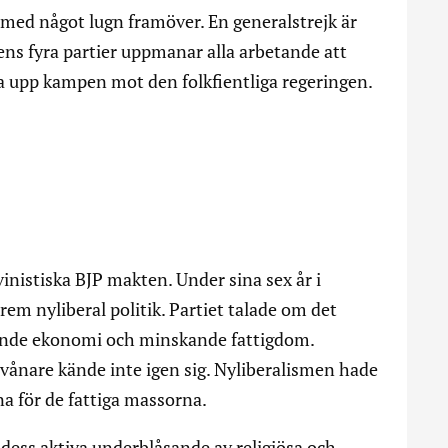
ed något lugn framöver. En generalstrejk är
tens fyra partier uppmanar alla arbetande att
ppa upp kampen mot den folkfientliga regeringen.
inistiska BJP makten. Under sina sex år i
rem nyliberal politik. Partiet talade om det
ande ekonomi och minskande fattigdom.
nvånare kände inte igen sig. Nyliberalismen hade
a för de fattiga massorna.
 dess aktiva underblåsande av religiösa och