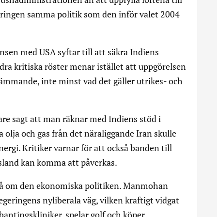
egeringen samma politik som den inför valet 2004
nsen med USA syftar till att säkra Indiens
a kritiska röster menar istället att uppgörelsen
ämmande, inte minst vad det gäller utrikes- och
are sagt att man räknar med Indiens stöd i
a olja och gas från det näraliggande Iran skulle
nergi. Kritiker varnar för att också banden till
ssland kan komma att påverkas.
så om den ekonomiska politiken. Manmohan
geringens nyliberala väg, vilken kraftigt vidgat
bantingskliniker, spelar golf och köper