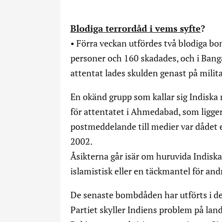
Blodiga terrordåd
i vems syfte
?
• Förra veckan utfördes två blodiga b
personer och 160 skadades, och i Bang
attentat lades skulden genast på milita
En okänd grupp som kallar sig Indiska 
för attentatet i Ahmedabad, som ligger 
postmeddelande till medier var dådet
2002.
Åsikterna går isär om huruvida Indiska
islamistisk eller en täckmantel för andr
De senaste bombdåden har utförts i del
Partiet skyller Indiens problem på la