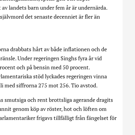
 av landets barn under fem år är undernärda.
självmord det senaste decenniet är fler än
orna drabbats hårt av både inflationen och de
bränsle. Under regeringen Singhs fyra år vid
procent och på bensin med 50 procent.
parlamentariska stöd lyckades regeringen vinna
i med siffrorna 275 mot 256. Tio avstod.
s smutsiga och rent brottsliga agerande dragits
 vunnit genom köp av röster, hot och löften om
amentariker frigavs tillfälligt från fängelset för