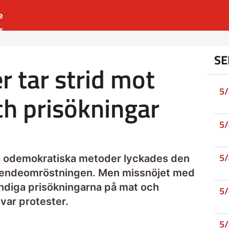
e
s
es
SE
r
r tar strid mot
t
5
ch prisökningar
5
5
a odemokratiska metoder lyckades den
roendeomröstningen. Men missnöjet med
ndiga prisökningarna på mat och
5
var protester.
5