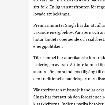
sitt folk. Enligt vänsterfronten för r
lovade att bekämpa.
Premiärminister Singh hävdar att allia
växande energibehov. Vänstern och andr
hotar landets oberoende och självbest
energipolitiken.
Till exempel har amerikanska företräd
isoleringen av Iran. Att inte kunna köp
snarare försämra Indiens tillgång till e
den traditionella handelspartnern Ry
Vänsterfronten missnöje handlar ock
Singh har fortsatt på den föregående re
klassklyftorna. Indiens nyrika besöker 