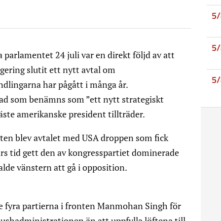
5
5
parlamentet 24 juli var en direkt följd av att
ring slutit ett nytt avtal om
5
lingarna har pågått i många år.
vad som benämns som ”ett nytt strategiskt
ste amerikanske president tillträder.
ten blev avtalet med USA droppen som fick
a års tid gett den av kongresspartiet dominerade
lde vänstern att gå i opposition.
de fyra partierna i fronten Manmohan Singh för
Bushadministrationen än att uppfylla löftena till