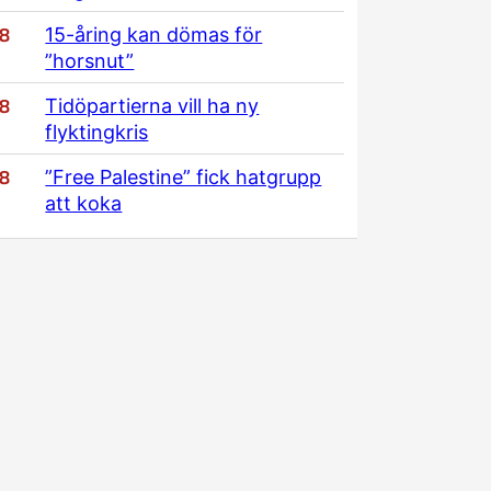
/8
15-åring kan dömas för
”horsnut”
/8
Tidöpartierna vill ha ny
flyktingkris
/8
”Free Palestine” fick hatgrupp
att koka