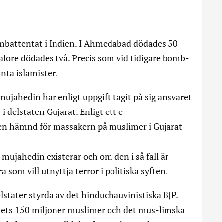
ombattentat i Indien. I Ahmedabad dödades 50
alore dödades två. Precis som vid tidigare bomb-
nta islamister.
mujahedin har enligt uppgift tagit på sig ansvaret
i delstaten Gujarat. Enligt ett e-
 en hämnd för massakern på muslimer i Gujarat
 mujahedin existerar och om den i så fall är
a som vill utnyttja terror i politiska syften.
stater styrda av det hinduchauvinistiska BJP.
ndets 150 miljoner muslimer och det mus-limska