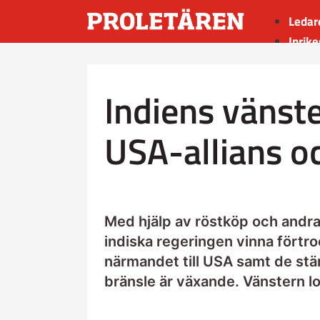
Ledar
Inrike
Utrik
Kultu
Indiens vänste
Sport
Insän
USA-allians o
Med hjälp av röstköp och andr
indiska regeringen vinna fört
närmandet till USA samt de stä
bränsle är växande. Vänstern lo