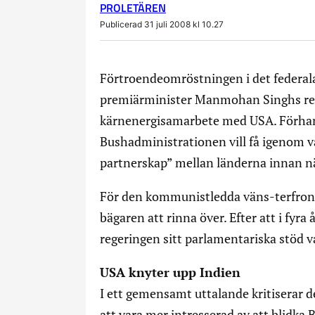
PROLETÄREN
Publicerad 31 juli 2008 kl 10.27
Förtroendeomröstningen i det federala 
premiärminister Manmohan Singhs rege
kärnenergisamarbete med USA. Förhand
Bushadministrationen vill få igenom 
partnerskap” mellan länderna innan nä
För den kommunistledda väns-terfron
bägaren att rinna över. Efter att i fyr
regeringen sitt parlamentariska stöd va
USA knyter upp Indien
I ett gemensamt uttalande kritiserar 
att vara mer intresserad av att blidka 