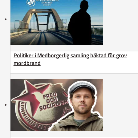
Politiker i Medborgerlig samling häktad för grov
mordbrand