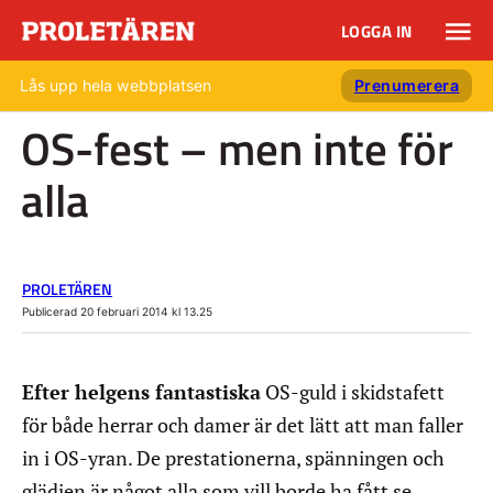
LOGGA IN
Lås upp hela webbplatsen
Prenumerera
OS-fest – men inte för
alla
PROLETÄREN
Publicerad 20 februari 2014 kl 13.25
Efter helgens fantastiska
OS-guld i skidstafett
för både herrar och damer är det lätt att man faller
in i OS-yran. De prestationerna, spänningen och
glädjen är något alla som vill borde ha fått se.