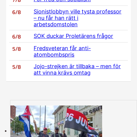
6/8
Sionistlobbyn ville tysta professor
– nu får han rätt i
arbetsdomstolen
6/8
SOK duckar Proletärens frågor
5/8
Fredsveteran får anti-
atombombspris
5/8
Jojo-strejken är tillbaka – men för
att vinna krävs omtag