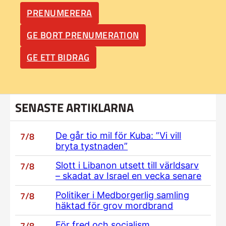
PRENUMERERA
GE BORT PRENUMERATION
GE ETT BIDRAG
SENASTE ARTIKLARNA
7/8
De går tio mil för Kuba: ”Vi vill
bryta tystnaden”
7/8
Slott i Libanon utsett till världsarv
– skadat av Israel en vecka senare
7/8
Politiker i Medborgerlig samling
häktad för grov mordbrand
7/8
För fred och socialism