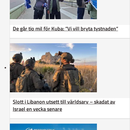
De går tio mil för Kuba: ”Vi vill bryta tystnaden”
Slott i Libanon utsett till världsarv – skadat av
Israel en vecka senare