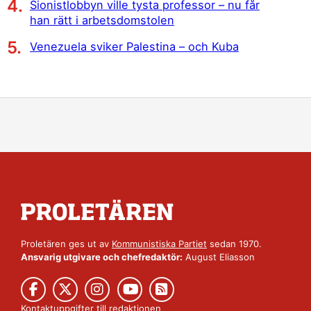
Sionistlobbyn ville tysta professor – nu får
han rätt i arbetsdomstolen
Venezuela sviker Palestina – och Kuba
Proletären ges ut av
Kommunistiska Partiet
sedan 1970.
Ansvarig utgivare och chefredaktör:
August Eliasson
Kontaktuppgifter till redaktionen