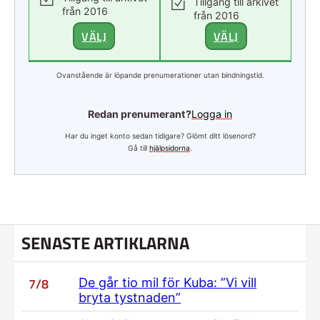
Tillgång till arkivet
från 2016
från 2016
VÄLJ
VÄLJ
Ovanstående är löpande prenumerationer utan bindningstid.
Redan prenumerant?
Logga in
Har du inget konto sedan tidigare? Glömt ditt lösenord?
Gå till
hjälpsidorna
.
SENASTE ARTIKLARNA
7/8
De går tio mil för Kuba: ”Vi vill
bryta tystnaden”