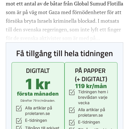
mot ett antal av de båtar från Global Sumud Flotilla
som är på väg mot Gaza med förnödenheter för att
försöka bryta Israels kriminella blockad. I motsats
till den svenska regeringen, som inte lyft ett finger
för de svenska aktivister som är med på…
Få tillgång till hela tidningen
DIGITALT
PÅ PAPPER
(+ DIGITALT)
1 kr
119 kr/mån
Tidningen hem i
första månaden
brevlådan varje
Därefter 79 kr/månaden.
vecka
Alla artiklar på
Alla artiklar på
proletaren.se
proletaren.se
E-tidningen
E-tidningen
Tillgång till arkivet