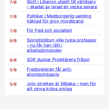
7/8
Slott i Libanon utsett till världsarv
– skadat av Israel en vecka senare
7/8
Politiker i Medborgerlig samling
häktad för grov mordbrand
7/8
För fred och socialism
6/8
Sionistlobbyn ville tysta professor
– nu får han rätt i
arbetsdomstolen
6/8
SOK duckar Proletärens frågor
5/8
Fredsveteran får anti-
atombombspris
5/8
Jojo-strejken är tillbaka – men för
att vinna krävs omtag