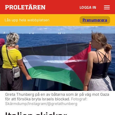
LOGGA IN
Lås upp hela webbplatsen
Prenumerera
Greta Thunberg på en av båtarna som är på väg mot Gaza
för att försöka bryta Israels blockad.
Fotograf:
Skärmdump/Instagram/@gretathunberg