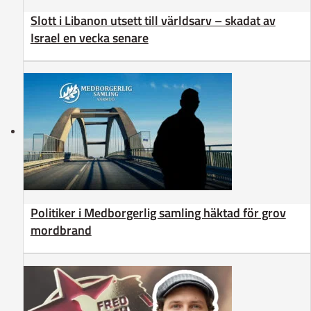
Slott i Libanon utsett till världsarv – skadat av
Israel en vecka senare
Politiker i Medborgerlig samling häktad för grov
mordbrand