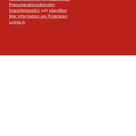
Prenumerationsärenden
Integritetspolicy
och
köpvillkor
Mer information om Proletären
Logga in