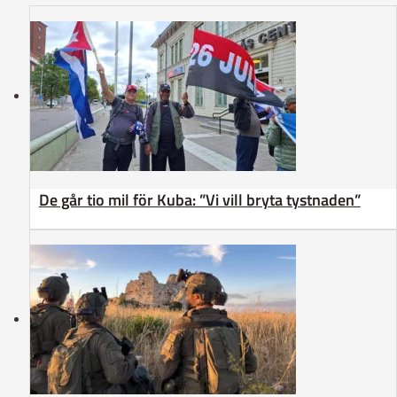
De går tio mil för Kuba: ”Vi vill bryta tystnaden”