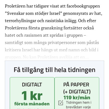
Proletären har tidigare visat att facebookgruppen
”Svenskar som stödjer Israel” genomsyrats av hat,
terrorhyllningar och rasistiska inlägg. Och efter
Proletärens första granskning fortsätter också
hatet och rasismen att spridas i gruppen –
samtidigt som många privatpersoner som påstås
kritisera Israel har hängs ut med namn och bild i
gruppen. Nu kan Proletären avslöja att en…
Få tillgång till hela tidningen
DIGITALT
PÅ PAPPER
(+ DIGITALT)
1 kr
119 kr/mån
Tidningen hem i
första månaden
brevlådan varje