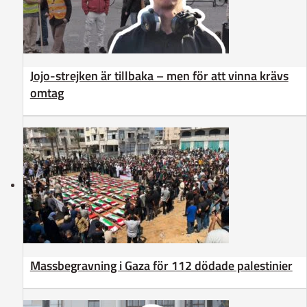
Jojo-strejken är tillbaka – men för att vinna krävs
omtag
Massbegravning i Gaza för 112 dödade palestinier