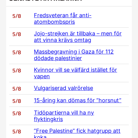
5/8
Fredsveteran får anti-
atombombspris
5/8
Jojo-strejken är tillbaka – men för
att vinna krävs omtag
5/8
Massbegravning i Gaza för 112
dödade palestinier
5/8
Kvinnor vill se välfärd istället för
vapen
5/8
Vulgariserad valrörelse
5/8
15-åring kan dömas för ”horsnut”
5/8
Tidöpartierna vill ha ny
flyktingkris
5/8
”Free Palestine” fick hatgrupp att
koka