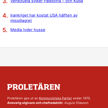
Venezuela sviker Palestina – och Kuba
Irankriget har kostat USA hälften av
missillagret
Media lyder husse
Proletären ges ut av
Kommunistiska Partiet
sedan 1970.
Ansvarig utgivare och chefredaktör:
August Eliasson