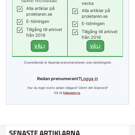
Därefter 79 kr/månaden.
vecka
Alla artiklar på
Alla artiklar på
proletaren.se
proletaren.se
E-tidningen
E-tidningen
Tillgång till arkivet
Tillgång till arkivet
från 2016
från 2016
VÄLJ
VÄLJ
Ovanstående är löpande prenumerationer utan bindningstid.
Redan prenumerant?
Logga in
Har du inget konto sedan tidigare? Glömt ditt lösenord?
Gå till
hjälpsidorna
.
SENASTE ARTIKLARNA