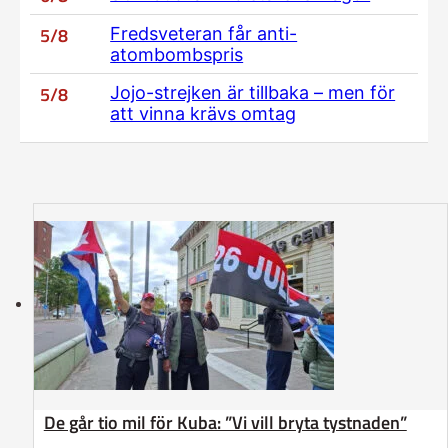
5/8
Fredsveteran får anti-
atombombspris
5/8
Jojo-strejken är tillbaka – men för
att vinna krävs omtag
De går tio mil för Kuba: ”Vi vill bryta tystnaden”