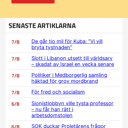
SENASTE ARTIKLARNA
7/8
De går tio mil för Kuba: ”Vi vill
bryta tystnaden”
7/8
Slott i Libanon utsett till världsarv
– skadat av Israel en vecka senare
7/8
Politiker i Medborgerlig samling
häktad för grov mordbrand
7/8
För fred och socialism
6/8
Sionistlobbyn ville tysta professor
– nu får han rätt i
arbetsdomstolen
6/8
SOK duckar Proletärens frågor